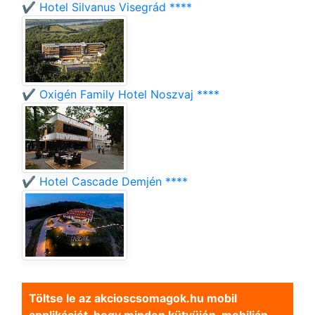
✔️ Hotel Silvanus Visegrád ****
✔️ Oxigén Family Hotel Noszvaj ****
✔️ Hotel Cascade Demjén ****
Töltse le az akcioscsomagok.hu mobil