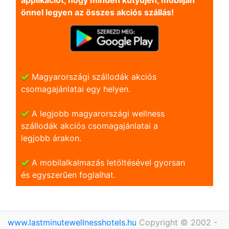
applikációt, hogy minden kütyüjén, mobilján
önnel legyen az összes akciós szállás!
Magyarországi szállodák akciós
csomagajánlatai egy helyen.
A legjobb magyarországi wellness
szállodák akciós csomagajánlatai a
legjobb árakon.
A mobilalkalmazás letöltésével gyorsan
és egyszerũen foglalhat.
www.lastminutewellnesshotels.hu
Copyright © 2002 -