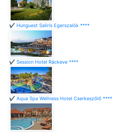
✔️ Hunguest Saliris Egerszalók ****
✔️ Session Hotel Ráckeve ****
✔️ Aqua Spa Wellness Hotel Cserkeszőlő ****