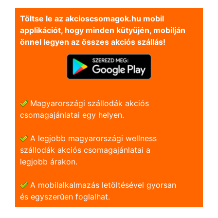
Töltse le az akcioscsomagok.hu mobil
applikációt, hogy minden kütyüjén, mobilján
önnel legyen az összes akciós szállás!
Magyarországi szállodák akciós
csomagajánlatai egy helyen.
A legjobb magyarországi wellness
szállodák akciós csomagajánlatai a
legjobb árakon.
A mobilalkalmazás letöltésével gyorsan
és egyszerũen foglalhat.