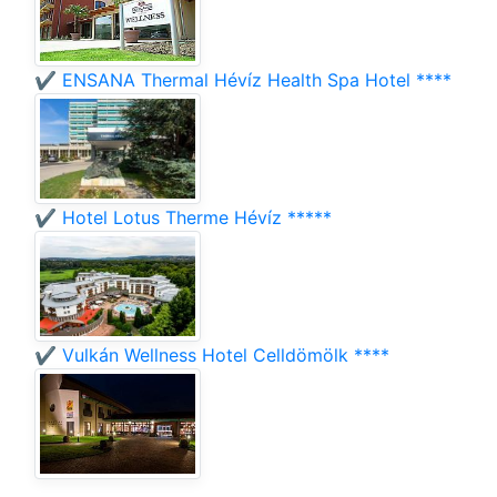
✔️ ENSANA Thermal Hévíz Health Spa Hotel ****
✔️ Hotel Lotus Therme Hévíz *****
✔️ Vulkán Wellness Hotel Celldömölk ****