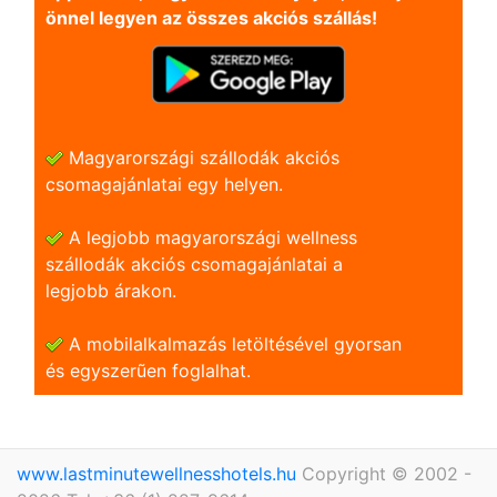
önnel legyen az összes akciós szállás!
Magyarországi szállodák akciós
csomagajánlatai egy helyen.
A legjobb magyarországi wellness
szállodák akciós csomagajánlatai a
legjobb árakon.
A mobilalkalmazás letöltésével gyorsan
és egyszerũen foglalhat.
www.lastminutewellnesshotels.hu
Copyright © 2002 -