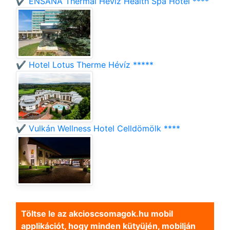
✔️ ENSANA Thermal Hévíz Health Spa Hotel ****
✔️ Hotel Lotus Therme Hévíz *****
✔️ Vulkán Wellness Hotel Celldömölk ****
Töltse le az akcioscsomagok.hu mobil
applikációt, hogy minden kütyüjén, mobilján