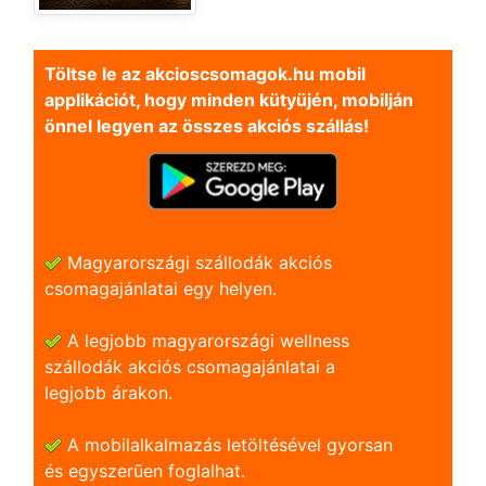
Töltse le az akcioscsomagok.hu mobil
applikációt, hogy minden kütyüjén, mobilján
önnel legyen az összes akciós szállás!
Magyarországi szállodák akciós
csomagajánlatai egy helyen.
A legjobb magyarországi wellness
szállodák akciós csomagajánlatai a
legjobb árakon.
A mobilalkalmazás letöltésével gyorsan
és egyszerũen foglalhat.