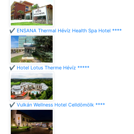
✔️ ENSANA Thermal Hévíz Health Spa Hotel ****
✔️ Hotel Lotus Therme Hévíz *****
✔️ Vulkán Wellness Hotel Celldömölk ****