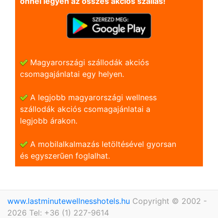
önnel legyen az összes akciós szállás!
Magyarországi szállodák akciós
csomagajánlatai egy helyen.
A legjobb magyarországi wellness
szállodák akciós csomagajánlatai a
legjobb árakon.
A mobilalkalmazás letöltésével gyorsan
és egyszerũen foglalhat.
www.lastminutewellnesshotels.hu
Copyright © 2002 -
2026 Tel: +36 (1) 227-9614