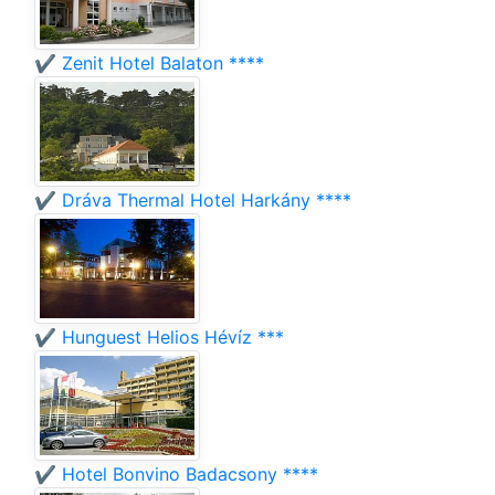
✔️ Zenit Hotel Balaton ****
✔️ Dráva Thermal Hotel Harkány ****
✔️ Hunguest Helios Hévíz ***
✔️ Hotel Bonvino Badacsony ****