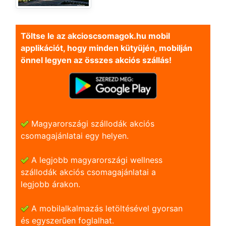
Töltse le az akcioscsomagok.hu mobil
applikációt, hogy minden kütyüjén, mobilján
önnel legyen az összes akciós szállás!
Magyarországi szállodák akciós
csomagajánlatai egy helyen.
A legjobb magyarországi wellness
szállodák akciós csomagajánlatai a
legjobb árakon.
A mobilalkalmazás letöltésével gyorsan
és egyszerũen foglalhat.