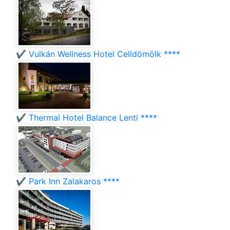
✔️ Vulkán Wellness Hotel Celldömölk ****
✔️ Thermal Hotel Balance Lenti ****
✔️ Park Inn Zalakaros ****