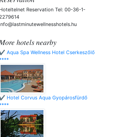
Hoteltelnet Reservation Tel: 00-36-1-
2279614
info@lastminutewellnesshotels.hu
More hotels nearby
✔️ Aqua Spa Wellness Hotel Cserkeszőlő
****
✔️ Hotel Corvus Aqua Gyopárosfürdő
****