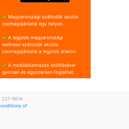
Magyarországi szállodák akciós
csomagajánlatai egy helyen.
A legjobb magyarországi
wellness szállodák akciós
csomagajánlatai a legjobb árakon.
A mobilalkalmazás letöltésével
gyorsan és egyszerũen foglalhat.
) 227-9614
conditions of