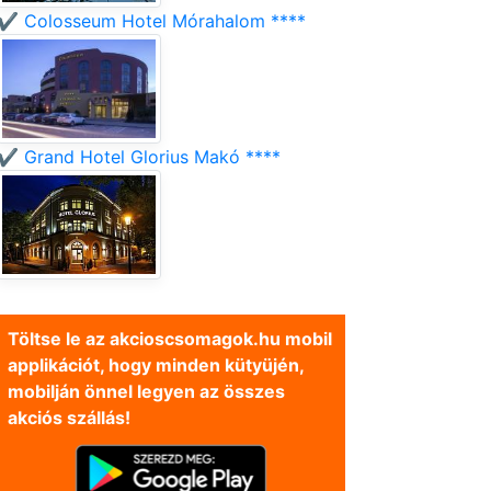
✔️ Colosseum Hotel Mórahalom ****
✔️ Grand Hotel Glorius Makó ****
Töltse le az akcioscsomagok.hu mobil
applikációt, hogy minden kütyüjén,
mobilján önnel legyen az összes
akciós szállás!