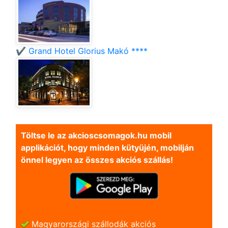
✔️ Grand Hotel Glorius Makó ****
Töltse le az akcioscsomagok.hu mobil
applikációt, hogy minden kütyüjén, mobilján
önnel legyen az összes akciós szállás!
Magyarországi szállodák akciós