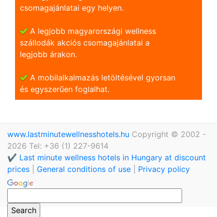
csomagajánlatai egy helyen.
A legjobb magyarországi wellness
szállodák akciós csomagajánlatai a
legjobb árakon.
A mobilalkalmazás letöltésével gyorsan
és egyszerũen foglalhat.
www.lastminutewellnesshotels.hu
Copyright © 2002 -
2026 Tel: +36 (1) 227-9614
✔️ Last minute wellness hotels in Hungary at discount
prices
|
General conditions of use
|
Privacy policy