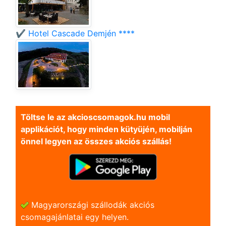
✔️ Hotel Cascade Demjén ****
Töltse le az akcioscsomagok.hu mobil
applikációt, hogy minden kütyüjén, mobilján
önnel legyen az összes akciós szállás!
Magyarországi szállodák akciós
csomagajánlatai egy helyen.