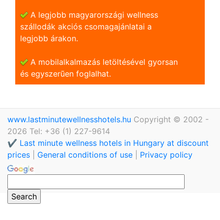
A legjobb magyarországi wellness
szállodák akciós csomagajánlatai a
legjobb árakon.
A mobilalkalmazás letöltésével gyorsan
és egyszerũen foglalhat.
www.lastminutewellnesshotels.hu
Copyright © 2002 -
2026 Tel: +36 (1) 227-9614
✔️ Last minute wellness hotels in Hungary at discount
prices
|
General conditions of use
|
Privacy policy