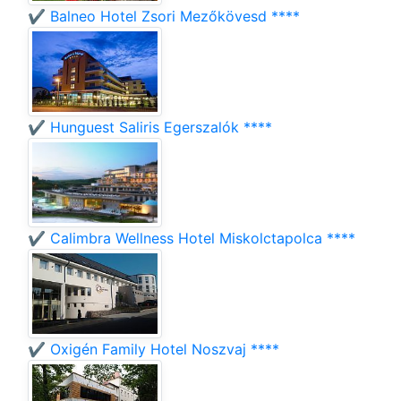
✔️ Balneo Hotel Zsori Mezőkövesd ****
✔️ Hunguest Saliris Egerszalók ****
✔️ Calimbra Wellness Hotel Miskolctapolca ****
✔️ Oxigén Family Hotel Noszvaj ****