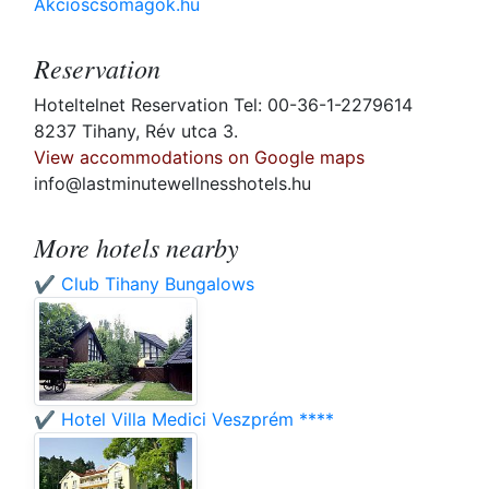
Akcioscsomagok.hu
Reservation
Hoteltelnet Reservation Tel: 00-36-1-2279614
8237 Tihany, Rév utca 3.
View accommodations on Google maps
info@lastminutewellnesshotels.hu
More hotels nearby
✔️ Club Tihany Bungalows
✔️ Hotel Villa Medici Veszprém ****