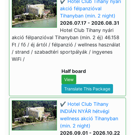
✔️ Hotel Club Tihany nyári
akció félpanzióval
Tihanyban (min. 2 night)
2026.07.17 - 2026.08.31
Hotel Club Tihany nyári
akció félpanzióval Tihanyban (min. 2 éj) 46.158
Ft / fő / éj ártól / félpanzió / wellness használat
/ strand / szabadtéri sportpályák / ingyenes
WiFi /
Half board
View
Translate This Package
✔️ Hotel Club Tihany
INDIÁN NYÁR hétvégi
wellness akció Tihanyban
(min. 2 night)
2026.09.01 - 2026.10.22