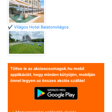
✔️ Világos Hotel Balatonvilágos
Töltse le az akcioscsomagok.hu mobil
applikációt, hogy minden kütyüjén, mobilján
önnel legyen az összes akciós szállás!
Magyarországi szállodák akciós