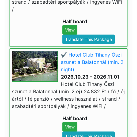
strand / szabadtéri sportpályák / ingyenes WiFi
/
Half board
View
Translate This Package
✔️ Hotel Club Tihany Őszi
szünet a Balatonnál (min. 2
night)
2026.10.23 - 2026.11.01
Hotel Club Tihany Őszi
szünet a Balatonnál (min. 2 éj) 24.832 Ft / fő / éj
ártól / félpanzió / wellness használat / strand /
szabadtéri sportpályák / ingyenes WiFi /
Half board
View
Translate This Package