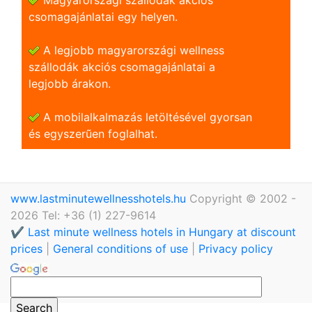
csomagajánlatai egy helyen.
A legjobb magyarországi wellness
szállodák akciós csomagajánlatai a
legjobb árakon.
A mobilalkalmazás letöltésével gyorsan
és egyszerũen foglalhat.
www.lastminutewellnesshotels.hu
Copyright © 2002 -
2026 Tel: +36 (1) 227-9614
✔️ Last minute wellness hotels in Hungary at discount
prices
|
General conditions of use
|
Privacy policy