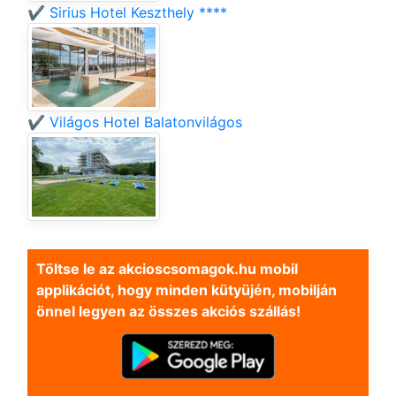
✔️ Sirius Hotel Keszthely ****
✔️ Világos Hotel Balatonvilágos
Töltse le az akcioscsomagok.hu mobil
applikációt, hogy minden kütyüjén, mobilján
önnel legyen az összes akciós szállás!