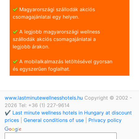
Magyarországi szállodák akciós
csomagajánlatai egy helyen.
A legjobb magyarországi wellness
szállodák akciós csomagajánlatai a
legjobb árakon.
A mobilalkalmazás letöltésével gyorsan
és egyszerũen foglalhat.
www.lastminutewellnesshotels.hu
Copyright © 2002 -
2026 Tel: +36 (1) 227-9614
✔️ Last minute wellness hotels in Hungary at discount
prices
|
General conditions of use
|
Privacy policy