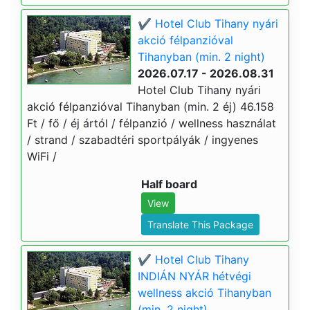
✔️ Hotel Club Tihany nyári
akció félpanzióval
Tihanyban (min. 2 night)
2026.07.17 - 2026.08.31
Hotel Club Tihany nyári
akció félpanzióval Tihanyban (min. 2 éj) 46.158
Ft / fő / éj ártól / félpanzió / wellness használat
/ strand / szabadtéri sportpályák / ingyenes
WiFi /
Half board
View
Translate This Package
✔️ Hotel Club Tihany
INDIÁN NYÁR hétvégi
wellness akció Tihanyban
(min. 2 night)