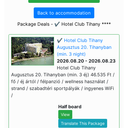
Back to accommodation
Package Deals - ✔️ Hotel Club Tihany ****
✔️ Hotel Club Tihany
Augusztus 20. Tihanyban
(min. 3 night)
2026.08.20 - 2026.08.23
Hotel Club Tihany
Augusztus 20. Tihanyban (min. 3 éj) 46.535 Ft /
fő / éj ártól / félpanzió / wellness használat /
strand / szabadtéri sportpályák / ingyenes WiFi
/
Half board
View
Translate This Package