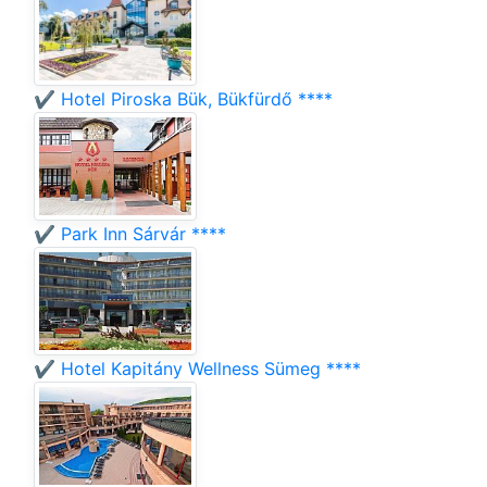
✔️ Hotel Piroska Bük, Bükfürdő ****
✔️ Park Inn Sárvár ****
✔️ Hotel Kapitány Wellness Sümeg ****