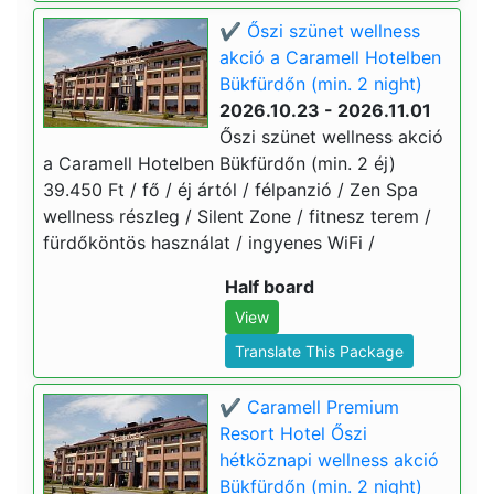
✔️ Őszi szünet wellness
akció a Caramell Hotelben
Bükfürdőn (min. 2 night)
2026.10.23 - 2026.11.01
Őszi szünet wellness akció
a Caramell Hotelben Bükfürdőn (min. 2 éj)
39.450 Ft / fő / éj ártól / félpanzió / Zen Spa
wellness részleg / Silent Zone / fitnesz terem /
fürdőköntös használat / ingyenes WiFi /
Half board
View
Translate This Package
✔️ Caramell Premium
Resort Hotel Őszi
hétköznapi wellness akció
Bükfürdőn (min. 2 night)