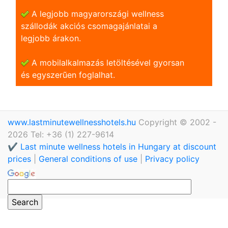
A legjobb magyarországi wellness
szállodák akciós csomagajánlatai a
legjobb árakon.
A mobilalkalmazás letöltésével gyorsan
és egyszerũen foglalhat.
www.lastminutewellnesshotels.hu
Copyright © 2002 -
2026 Tel: +36 (1) 227-9614
✔️ Last minute wellness hotels in Hungary at discount
prices
|
General conditions of use
|
Privacy policy