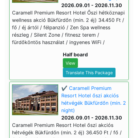
2026.09.01 - 2026.11.30
Caramell Premium Resort Hotel Őszi hétköznapi
wellness akció Bükfürdőn (min. 2 éj) 34.450 Ft /
fő / éj ártól / félpanzió / Zen Spa wellness
részleg / Silent Zone / fitnesz terem /
fürdőköntös használat / ingyenes WiFi /
Half board
View
Translate This Package
✔️ Caramell Premium
Resort Hotel őszi akciós
hétvégék Bükfürdőn (min. 2
night)
2026.09.01 - 2026.11.30
Caramell Premium Resort Hotel őszi akciós
hétvégék Bükfürdőn (min. 2 éj) 36.450 Ft / fő /