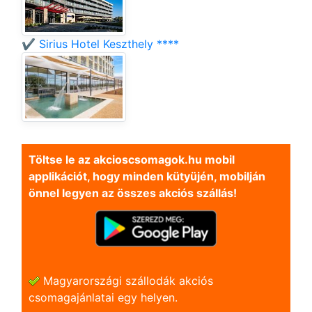
✔️ Sirius Hotel Keszthely ****
Töltse le az akcioscsomagok.hu mobil
applikációt, hogy minden kütyüjén, mobilján
önnel legyen az összes akciós szállás!
Magyarországi szállodák akciós
csomagajánlatai egy helyen.