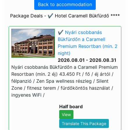
Back to accommodation
Package Deals - ✔️ Hotel Caramell Bükfürdő ****
✔️ Nyári csobbanás
Bükfürdőn a Caramell
Premium Resortban (min. 2
night)
2026.08.01 - 2026.08.31
Nyári csobbanás Bükfürdőn a Caramell Premium
Resortban (min. 2 éj) 43.450 Ft / fő / éj ártól /
félpanzió / Zen Spa wellness részleg / Silent
Zone / fitnesz terem / fürdőköntös használat /
ingyenes WiFi /
Half board
View
Translate This Package