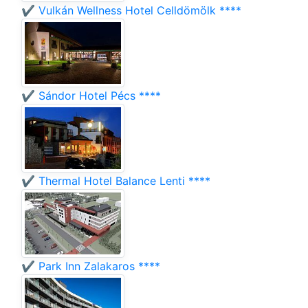
✔️ Vulkán Wellness Hotel Celldömölk ****
✔️ Sándor Hotel Pécs ****
✔️ Thermal Hotel Balance Lenti ****
✔️ Park Inn Zalakaros ****