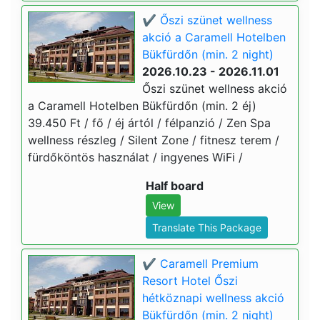
✔️ Őszi szünet wellness
akció a Caramell Hotelben
Bükfürdőn (min. 2 night)
2026.10.23 - 2026.11.01
Őszi szünet wellness akció
a Caramell Hotelben Bükfürdőn (min. 2 éj)
39.450 Ft / fő / éj ártól / félpanzió / Zen Spa
wellness részleg / Silent Zone / fitnesz terem /
fürdőköntös használat / ingyenes WiFi /
Half board
View
Translate This Package
✔️ Caramell Premium
Resort Hotel Őszi
hétköznapi wellness akció
Bükfürdőn (min. 2 night)