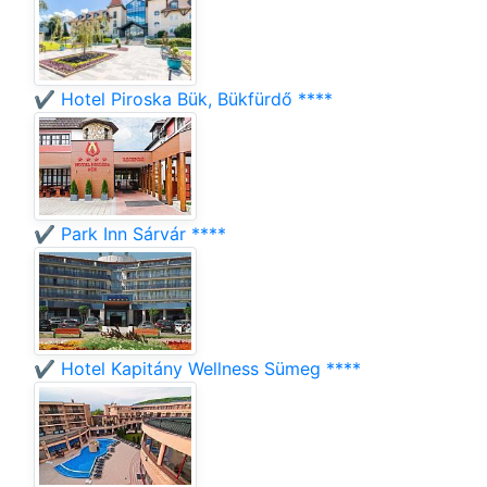
✔️ Hotel Piroska Bük, Bükfürdő ****
✔️ Park Inn Sárvár ****
✔️ Hotel Kapitány Wellness Sümeg ****