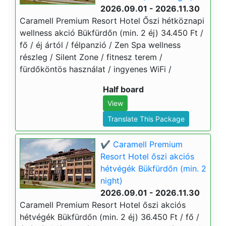
2026.09.01 - 2026.11.30
Caramell Premium Resort Hotel Őszi hétköznapi
wellness akció Bükfürdőn (min. 2 éj) 34.450 Ft /
fő / éj ártól / félpanzió / Zen Spa wellness
részleg / Silent Zone / fitnesz terem /
fürdőköntös használat / ingyenes WiFi /
Half board
View
Translate This Package
✔️ Caramell Premium
Resort Hotel őszi akciós
hétvégék Bükfürdőn (min. 2
night)
2026.09.01 - 2026.11.30
Caramell Premium Resort Hotel őszi akciós
hétvégék Bükfürdőn (min. 2 éj) 36.450 Ft / fő /