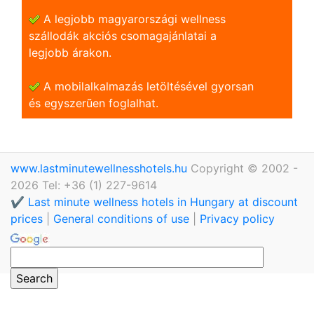
A legjobb magyarországi wellness
szállodák akciós csomagajánlatai a
legjobb árakon.
A mobilalkalmazás letöltésével gyorsan
és egyszerũen foglalhat.
www.lastminutewellnesshotels.hu
Copyright © 2002 -
2026 Tel: +36 (1) 227-9614
✔️ Last minute wellness hotels in Hungary at discount
prices
|
General conditions of use
|
Privacy policy