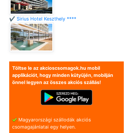
✔️ Sirius Hotel Keszthely ****
Töltse le az akcioscsomagok.hu mobil
applikációt, hogy minden kütyüjén, mobilján
önnel legyen az összes akciós szállás!
Magyarországi szállodák akciós
csomagajánlatai egy helyen.