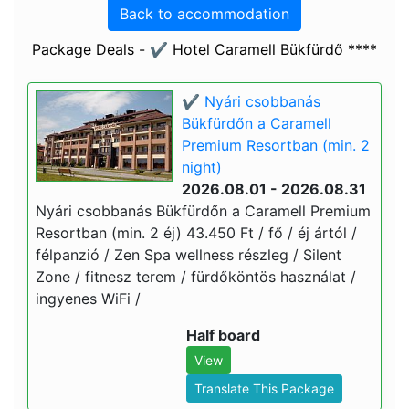
Back to accommodation
Package Deals - ✔️ Hotel Caramell Bükfürdő ****
✔️ Nyári csobbanás
Bükfürdőn a Caramell
Premium Resortban (min. 2
night)
2026.08.01 - 2026.08.31
Nyári csobbanás Bükfürdőn a Caramell Premium
Resortban (min. 2 éj) 43.450 Ft / fő / éj ártól /
félpanzió / Zen Spa wellness részleg / Silent
Zone / fitnesz terem / fürdőköntös használat /
ingyenes WiFi /
Half board
View
Translate This Package