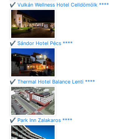
✔️ Vulkán Wellness Hotel Celldömölk ****
✔️ Sándor Hotel Pécs ****
✔️ Thermal Hotel Balance Lenti ****
✔️ Park Inn Zalakaros ****