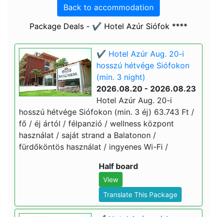
Back to accommodation
Package Deals - ✔️ Hotel Azúr Siófok ****
✔️ Hotel Azúr Aug. 20-i
hosszú hétvége Siófokon
(min. 3 night)
2026.08.20 - 2026.08.23
Hotel Azúr Aug. 20-i
hosszú hétvége Siófokon (min. 3 éj) 63.743 Ft /
fő / éj ártól / félpanzió / wellness központ
használat / saját strand a Balatonon /
fürdőköntös használat / ingyenes Wi-Fi /
Half board
View
Translate This Package