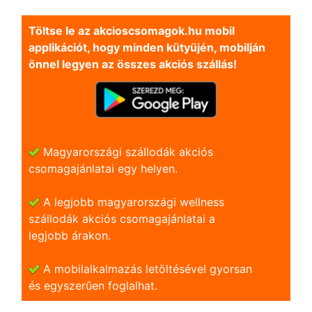
Töltse le az akcioscsomagok.hu mobil
applikációt, hogy minden kütyüjén, mobilján
önnel legyen az összes akciós szállás!
Magyarországi szállodák akciós
csomagajánlatai egy helyen.
A legjobb magyarországi wellness
szállodák akciós csomagajánlatai a
legjobb árakon.
A mobilalkalmazás letöltésével gyorsan
és egyszerũen foglalhat.