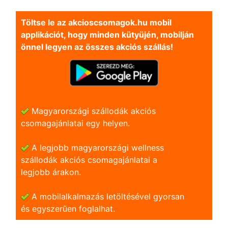
Töltse le az akcioscsomagok.hu mobil
applikációt, hogy minden kütyüjén, mobilján
önnel legyen az összes akciós szállás!
Magyarországi szállodák akciós
csomagajánlatai egy helyen.
A legjobb magyarországi wellness
szállodák akciós csomagajánlatai a
legjobb árakon.
A mobilalkalmazás letöltésével gyorsan
és egyszerũen foglalhat.