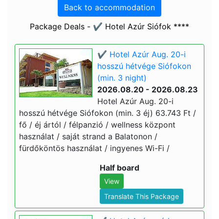
Back to accommodation
Package Deals - ✔️ Hotel Azúr Siófok ****
✔️ Hotel Azúr Aug. 20-i
hosszú hétvége Siófokon
(min. 3 night)
2026.08.20 - 2026.08.23
Hotel Azúr Aug. 20-i
hosszú hétvége Siófokon (min. 3 éj) 63.743 Ft /
fő / éj ártól / félpanzió / wellness központ
használat / saját strand a Balatonon /
fürdőköntös használat / ingyenes Wi-Fi /
Half board
View
Translate This Package