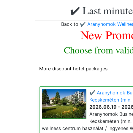
✔️ Last minute
Back to
✔️ Aranyhomok Wellnes
New Promo
Choose from valid
More discount hotel packages
✔️ Aranyhomok Busi
Kecskeméten (min. 
2026.06.19 - 202
Aranyhomok Busines
Kecskeméten (min. 2 
wellness centrum használat / ingyenes W