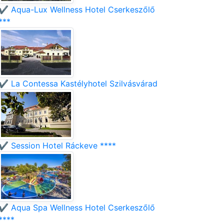
✔️ Aqua-Lux Wellness Hotel Cserkeszőlő
***
✔️ La Contessa Kastélyhotel Szilvásvárad
✔️ Session Hotel Ráckeve ****
✔️ Aqua Spa Wellness Hotel Cserkeszőlő
****