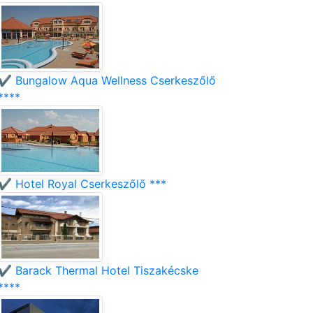
✔️ Bungalow Aqua Wellness Cserkeszőlő
****
✔️ Hotel Royal Cserkeszőlő ***
✔️ Barack Thermal Hotel Tiszakécske
****