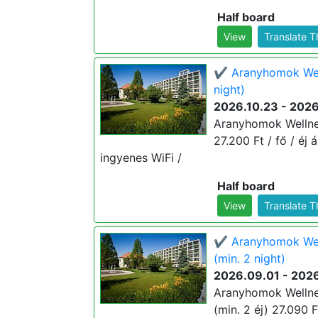
Half board
View
Translate 
✔️ Aranyhomok Wel
night)
2026.10.23 - 2026
Aranyhomok Wellnes
27.200 Ft / fő / éj 
ingyenes WiFi /
Half board
View
Translate 
✔️ Aranyhomok Wel
(min. 2 night)
2026.09.01 - 2026
Aranyhomok Wellne
(min. 2 éj) 27.090 F