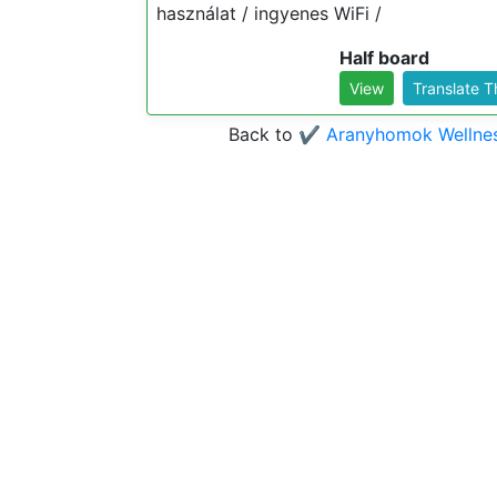
használat / ingyenes WiFi /
Half board
View
Translate 
Back to
✔️ Aranyhomok Wellnes