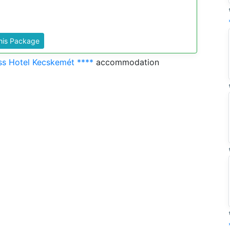
This Package
s Hotel Kecskemét ****
accommodation