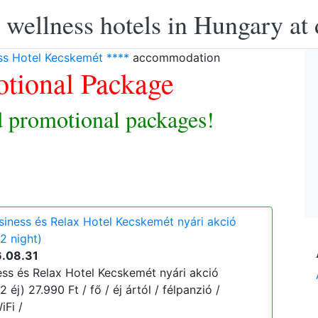
 wellness hotels in Hungary at 
s Hotel Kecskemét ****
accommodation
tional Package
 promotional packages!
ness és Relax Hotel Kecskemét nyári akció
2 night)
6.08.31
s és Relax Hotel Kecskemét nyári akció
éj) 27.990 Ft / fő / éj ártól / félpanzió /
iFi /