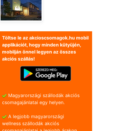
Töltse le az akcioscsomagok.hu mobil
applikációt, hogy minden kütyüjén,
mobilján önnel legyen az összes
akciós szállás!
Magyarországi szállodák akciós
csomagajánlatai egy helyen.
A legjobb magyarországi
wellness szállodák akciós
csomagajánlatai a legjobb árakon.