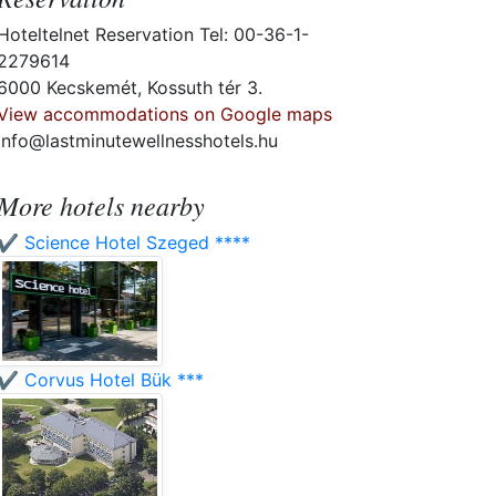
Hoteltelnet Reservation Tel: 00-36-1-
2279614
6000 Kecskemét, Kossuth tér 3.
View accommodations on Google maps
info@lastminutewellnesshotels.hu
More hotels nearby
✔️ Science Hotel Szeged ****
✔️ Corvus Hotel Bük ***