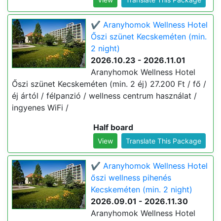
✔️ Aranyhomok Wellness Hotel
Őszi szünet Kecskeméten (min.
2 night)
2026.10.23 - 2026.11.01
Aranyhomok Wellness Hotel
Őszi szünet Kecskeméten (min. 2 éj) 27.200 Ft / fő /
éj ártól / félpanzió / wellness centrum használat /
ingyenes WiFi /
Half board
View
Translate This Package
✔️ Aranyhomok Wellness Hotel
őszi wellness pihenés
Kecskeméten (min. 2 night)
2026.09.01 - 2026.11.30
Aranyhomok Wellness Hotel