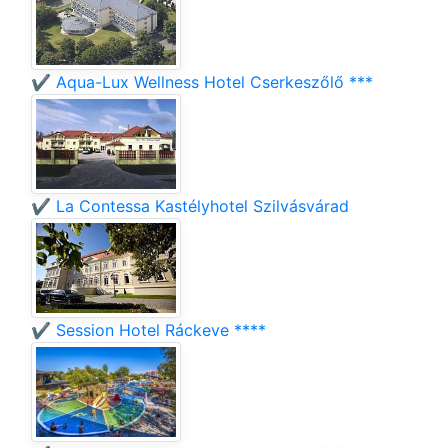
✔️ Aqua-Lux Wellness Hotel Cserkeszőlő ***
✔️ La Contessa Kastélyhotel Szilvásvárad
✔️ Session Hotel Ráckeve ****