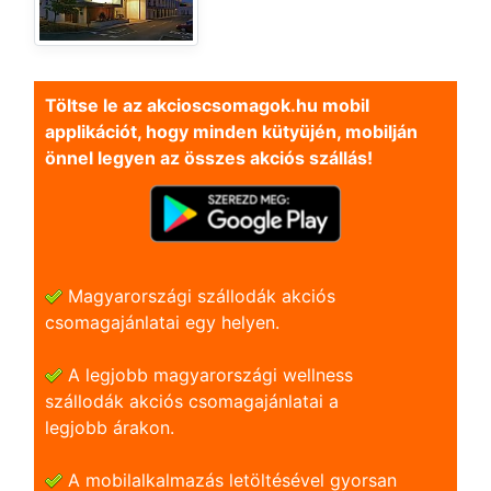
Töltse le az akcioscsomagok.hu mobil
applikációt, hogy minden kütyüjén, mobilján
önnel legyen az összes akciós szállás!
Magyarországi szállodák akciós
csomagajánlatai egy helyen.
A legjobb magyarországi wellness
szállodák akciós csomagajánlatai a
legjobb árakon.
A mobilalkalmazás letöltésével gyorsan