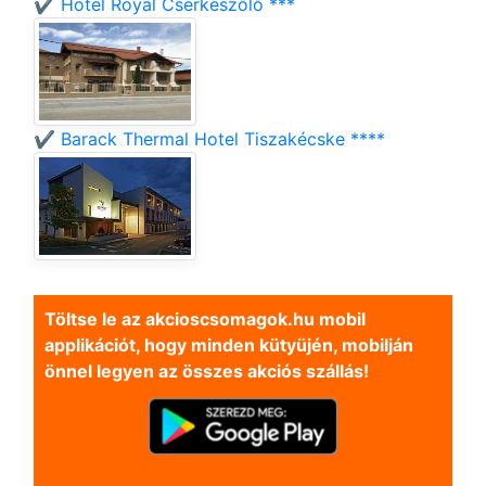
✔️ Hotel Royal Cserkeszőlő ***
✔️ Barack Thermal Hotel Tiszakécske ****
Töltse le az akcioscsomagok.hu mobil
applikációt, hogy minden kütyüjén, mobilján
önnel legyen az összes akciós szállás!