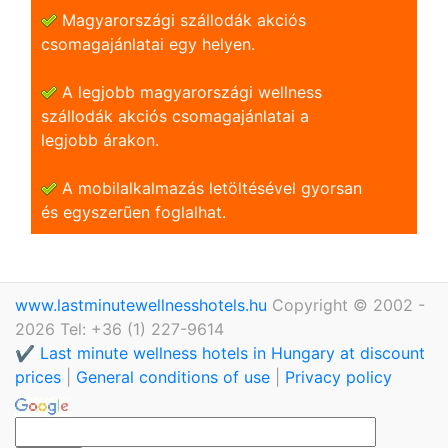
Magyarországi szállodák akciós
csomagajánlatai egy helyen.
A legjobb magyarországi wellness
szállodák akciós csomagajánlatai a
legjobb árakon.
A mobilalkalmazás letöltésével gyorsan
és egyszerũen foglalhat.
www.lastminutewellnesshotels.hu
Copyright © 2002 -
2026 Tel: +36 (1) 227-9614
✔️ Last minute wellness hotels in Hungary at discount
prices
|
General conditions of use
|
Privacy policy