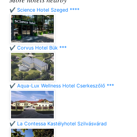
✔️ Science Hotel Szeged ****
✔️ Corvus Hotel Bük ***
✔️ Aqua-Lux Wellness Hotel Cserkeszőlő ***
✔️ La Contessa Kastélyhotel Szilvásvárad