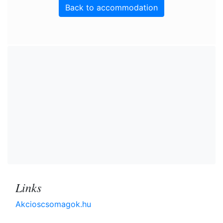
Back to accommodation
Links
Akcioscsomagok.hu