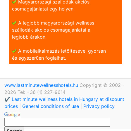
Magyarországi szállodák akciós
csomagajánlatai egy helyen.
A legjobb magyarországi wellness
szállodák akciós csomagajánlatai a
legjobb árakon.
A mobilalkalmazás letöltésével gyorsan
és egyszerũen foglalhat.
www.lastminutewellnesshotels.hu
Copyright © 2002 -
2026 Tel: +36 (1) 227-9614
✔️ Last minute wellness hotels in Hungary at discount
prices
|
General conditions of use
|
Privacy policy