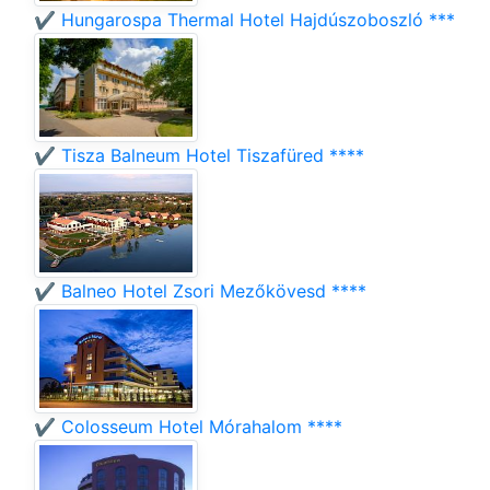
✔️ Hungarospa Thermal Hotel Hajdúszoboszló ***
✔️ Tisza Balneum Hotel Tiszafüred ****
✔️ Balneo Hotel Zsori Mezőkövesd ****
✔️ Colosseum Hotel Mórahalom ****