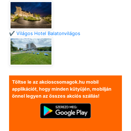
✔️ Világos Hotel Balatonvilágos
Töltse le az akcioscsomagok.hu mobil
applikációt, hogy minden kütyüjén, mobilján
önnel legyen az összes akciós szállás!