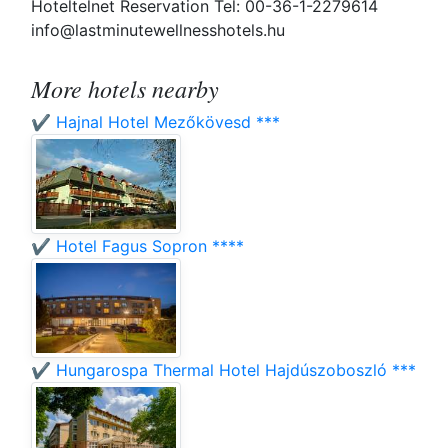
Hoteltelnet Reservation Tel: 00-36-1-2279614
info@lastminutewellnesshotels.hu
More hotels nearby
✔️ Hajnal Hotel Mezőkövesd ***
✔️ Hotel Fagus Sopron ****
✔️ Hungarospa Thermal Hotel Hajdúszoboszló ***