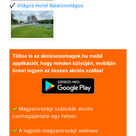
✔️ Világos Hotel Balatonvilágos
Töltse le az akcioscsomagok.hu mobil
applikációt, hogy minden kütyüjén, mobilján
önnel legyen az összes akciós szállás!
Magyarországi szállodák akciós
csomagajánlatai egy helyen.
A legjobb magyarországi wellness