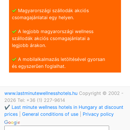
Magyarországi szállodák akciós
csomagajánlatai egy helyen.
A legjobb magyarországi wellness
szállodák akciós csomagajánlatai a
legjobb árakon.
A mobilalkalmazás letöltésével gyorsan
és egyszerũen foglalhat.
www.lastminutewellnesshotels.hu
Copyright © 2002 -
2026 Tel: +36 (1) 227-9614
✔️ Last minute wellness hotels in Hungary at discount
prices
|
General conditions of use
|
Privacy policy