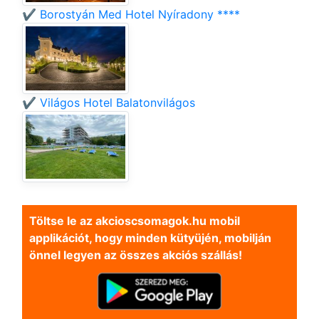
✔️ Borostyán Med Hotel Nyíradony ****
✔️ Világos Hotel Balatonvilágos
Töltse le az akcioscsomagok.hu mobil
applikációt, hogy minden kütyüjén, mobilján
önnel legyen az összes akciós szállás!