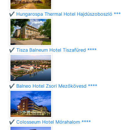
✔️ Hungarospa Thermal Hotel Hajdúszoboszló ***
✔️ Tisza Balneum Hotel Tiszafüred ****
✔️ Balneo Hotel Zsori Mezőkövesd ****
✔️ Colosseum Hotel Mórahalom ****