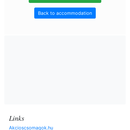
Back to accommodation
Links
Akcioscsomagok.hu