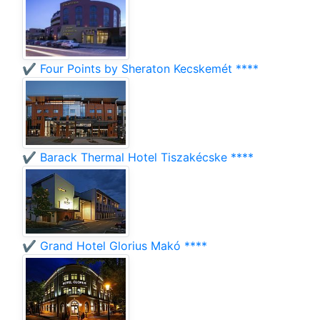
✔️ Four Points by Sheraton Kecskemét ****
✔️ Barack Thermal Hotel Tiszakécske ****
✔️ Grand Hotel Glorius Makó ****