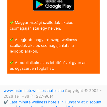
Magyarországi szállodák akciós
csomagajánlatai egy helyen.
A legjobb magyarországi wellness
szállodák akciós csomagajánlatai a
legjobb árakon.
A mobilalkalmazás letöltésével gyorsan
és egyszerũen foglalhat.
www.lastminutewellnesshotels.hu
Copyright © 2002 -
2026 Tel: +36 (1) 227-9614
✔️ Last minute wellness hotels in Hungary at discount