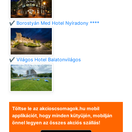
✔️ Borostyán Med Hotel Nyíradony ****
✔️ Világos Hotel Balatonvilágos
Töltse le az akcioscsomagok.hu mobil
applikációt, hogy minden kütyüjén, mobilján
önnel legyen az összes akciós szállás!