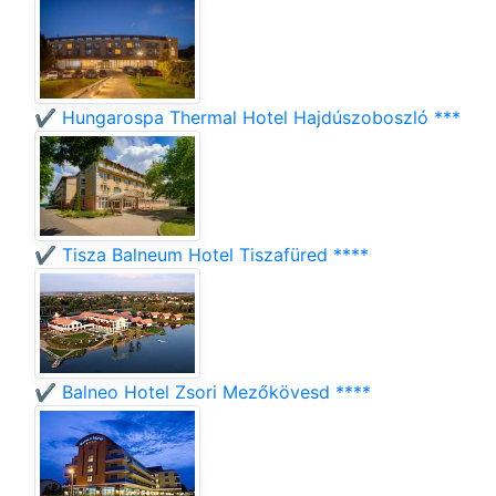
✔️ Hungarospa Thermal Hotel Hajdúszoboszló ***
✔️ Tisza Balneum Hotel Tiszafüred ****
✔️ Balneo Hotel Zsori Mezőkövesd ****