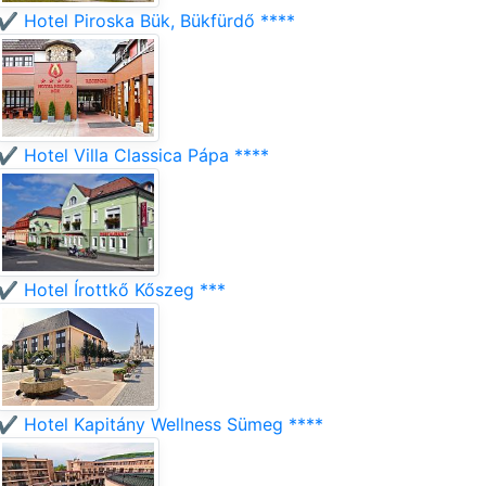
✔️ Hotel Piroska Bük, Bükfürdő ****
✔️ Hotel Villa Classica Pápa ****
✔️ Hotel Írottkő Kőszeg ***
✔️ Hotel Kapitány Wellness Sümeg ****