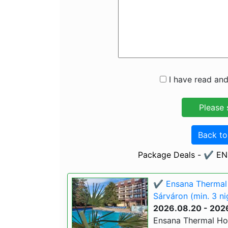
I have read and
Back t
Package Deals - ✔️ EN
✔️ Ensana Thermal 
Sárváron (min. 3 ni
2026.08.20 - 202
Ensana Thermal Hot