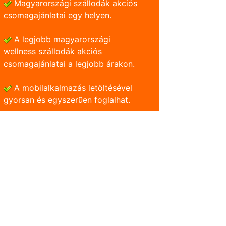
Magyarországi szállodák akciós
csomagajánlatai egy helyen.
A legjobb magyarországi
wellness szállodák akciós
csomagajánlatai a legjobb árakon.
A mobilalkalmazás letöltésével
gyorsan és egyszerũen foglalhat.