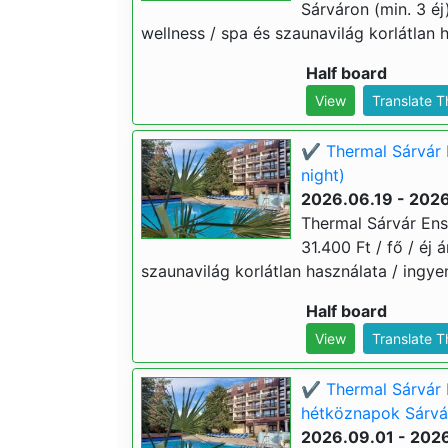
Sárváron (min. 3 éj)
wellness / spa és szaunavilág korlátlan h
Half board
View
Translate 
✔️ Thermal Sárvár 
night)
2026.06.19 - 202
Thermal Sárvár Ens
31.400 Ft / fő / éj 
szaunavilág korlátlan használata / ingyen
Half board
View
Translate 
✔️ Thermal Sárvár 
hétköznapok Sárvár
2026.09.01 - 202