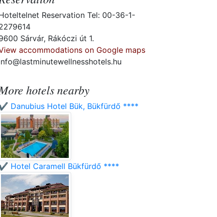
Hoteltelnet Reservation Tel: 00-36-1-
2279614
9600 Sárvár, Rákóczi út 1.
View accommodations on Google maps
info@lastminutewellnesshotels.hu
More hotels nearby
✔️ Danubius Hotel Bük, Bükfürdő ****
✔️ Hotel Caramell Bükfürdő ****