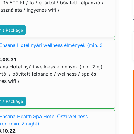
 35.600 Ft / fő / éj ártól / bővített félpanzió /
asználata / ingyenes wifi /
This Package
Ensana Hotel nyári wellness élmények (min. 2
6.08.31
ana Hotel nyári wellness élmények (min. 2 éj)
ártól / bővített félpanzió / wellness / spa és
es wifi /
This Package
Ensana Health Spa Hotel Őszi wellness
on (min. 2 night)
6.10.22