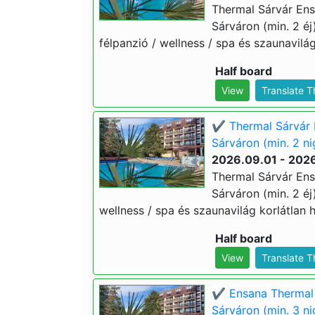
Thermal Sárvár Ens
Sárváron (min. 2 éj)
félpanzió / wellness / spa és szaunavilág
Half board
View
Translate 
✔️ Thermal Sárvár 
Sárváron (min. 2 ni
2026.09.01 - 202
Thermal Sárvár Ens
Sárváron (min. 2 éj)
wellness / spa és szaunavilág korlátlan h
Half board
View
Translate 
✔️ Ensana Thermal 
Sárváron (min. 3 ni