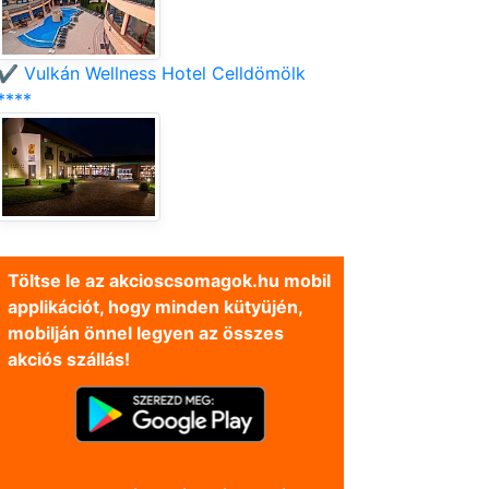
✔️ Vulkán Wellness Hotel Celldömölk
****
Töltse le az akcioscsomagok.hu mobil
applikációt, hogy minden kütyüjén,
mobilján önnel legyen az összes
akciós szállás!