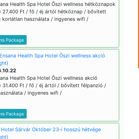
ana Health Spa Hotel Őszi wellness hétköznapok
 27.400 Ft / fő / éj ártól hétköznap / bővített
 korlátlan használata / ingyenes wifi /
This Package
Ensana Health Spa Hotel Őszi wellness akció
ght)
6.10.22
ana Health Spa Hotel Őszi wellness akció
 31.400 Ft / fő / éj ártól / bővített félpanzió /
asználata / ingyenes wifi /
This Package
Hotel Sárvár Október 23-i hosszú hétvége
ght)