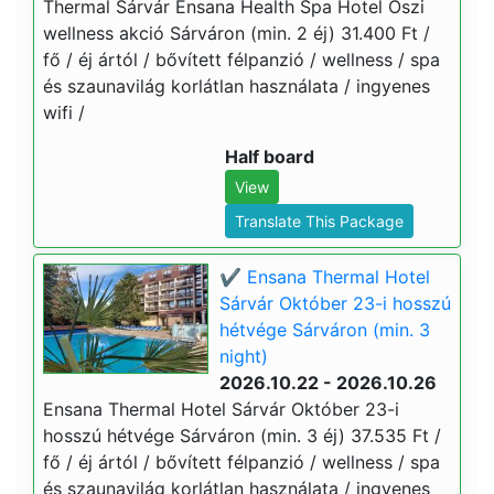
Thermal Sárvár Ensana Health Spa Hotel Őszi
wellness akció Sárváron (min. 2 éj) 31.400 Ft /
fő / éj ártól / bővített félpanzió / wellness / spa
és szaunavilág korlátlan használata / ingyenes
wifi /
Half board
View
Translate This Package
✔️ Ensana Thermal Hotel
Sárvár Október 23-i hosszú
hétvége Sárváron (min. 3
night)
2026.10.22 - 2026.10.26
Ensana Thermal Hotel Sárvár Október 23-i
hosszú hétvége Sárváron (min. 3 éj) 37.535 Ft /
fő / éj ártól / bővített félpanzió / wellness / spa
és szaunavilág korlátlan használata / ingyenes