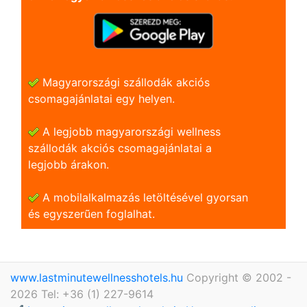
Magyarországi szállodák akciós
csomagajánlatai egy helyen.
A legjobb magyarországi wellness
szállodák akciós csomagajánlatai a
legjobb árakon.
A mobilalkalmazás letöltésével gyorsan
és egyszerũen foglalhat.
www.lastminutewellnesshotels.hu
Copyright © 2002 -
2026 Tel: +36 (1) 227-9614