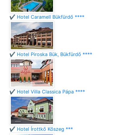
✔️ Hotel Caramell Bükfürdő ****
✔️ Hotel Piroska Bük, Bükfürdő ****
✔️ Hotel Villa Classica Pápa ****
✔️ Hotel Írottkő Kőszeg ***