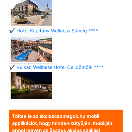
✔️ Hotel Kapitány Wellness Sümeg ****
✔️ Vulkán Wellness Hotel Celldömölk ****
Töltse le az akcioscsomagok.hu mobil
applikációt, hogy minden kütyüjén, mobilján
önnel legyen az összes akciós szállás!