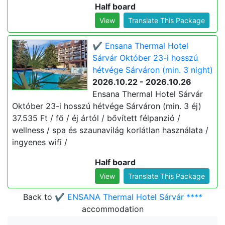
Half board
View
Translate This Package
✔️ Ensana Thermal Hotel
Sárvár Október 23-i hosszú
hétvége Sárváron (min. 3 night)
2026.10.22 - 2026.10.26
Ensana Thermal Hotel Sárvár
Október 23-i hosszú hétvége Sárváron (min. 3 éj)
37.535 Ft / fő / éj ártól / bővített félpanzió /
wellness / spa és szaunavilág korlátlan használata /
ingyenes wifi /
Half board
View
Translate This Package
Back to
✔️ ENSANA Thermal Hotel Sárvár ****
accommodation