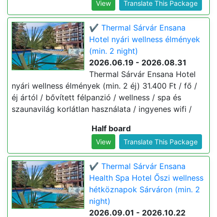
View
Translate This Package
✔️ Thermal Sárvár Ensana
Hotel nyári wellness élmények
(min. 2 night)
2026.06.19 - 2026.08.31
Thermal Sárvár Ensana Hotel
nyári wellness élmények (min. 2 éj) 31.400 Ft / fő /
éj ártól / bővített félpanzió / wellness / spa és
szaunavilág korlátlan használata / ingyenes wifi /
Half board
View
Translate This Package
✔️ Thermal Sárvár Ensana
Health Spa Hotel Őszi wellness
hétköznapok Sárváron (min. 2
night)
2026.09.01 - 2026.10.22