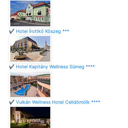
✔️ Hotel Írottkő Kőszeg ***
✔️ Hotel Kapitány Wellness Sümeg ****
✔️ Vulkán Wellness Hotel Celldömölk ****