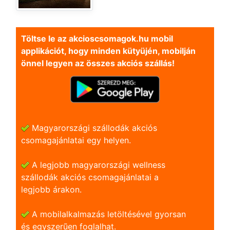
Töltse le az akcioscsomagok.hu mobil
applikációt, hogy minden kütyüjén, mobilján
önnel legyen az összes akciós szállás!
Magyarországi szállodák akciós
csomagajánlatai egy helyen.
A legjobb magyarországi wellness
szállodák akciós csomagajánlatai a
legjobb árakon.
A mobilalkalmazás letöltésével gyorsan
és egyszerũen foglalhat.