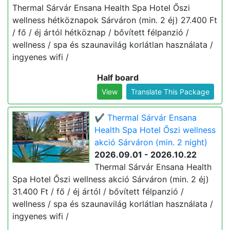
Thermal Sárvár Ensana Health Spa Hotel Őszi
wellness hétköznapok Sárváron (min. 2 éj) 27.400 Ft
/ fő / éj ártól hétköznap / bővített félpanzió /
wellness / spa és szaunavilág korlátlan használata /
ingyenes wifi /
Half board
View
Translate This Package
✔️ Thermal Sárvár Ensana
Health Spa Hotel Őszi wellness
akció Sárváron (min. 2 night)
2026.09.01 - 2026.10.22
Thermal Sárvár Ensana Health
Spa Hotel Őszi wellness akció Sárváron (min. 2 éj)
31.400 Ft / fő / éj ártól / bővített félpanzió /
wellness / spa és szaunavilág korlátlan használata /
ingyenes wifi /