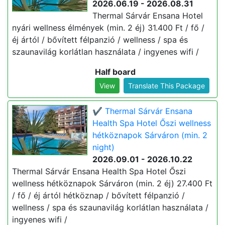
2026.06.19 - 2026.08.31
Thermal Sárvár Ensana Hotel
nyári wellness élmények (min. 2 éj) 31.400 Ft / fő /
éj ártól / bővített félpanzió / wellness / spa és
szaunavilág korlátlan használata / ingyenes wifi /
Half board
View
Translate This Package
✔️ Thermal Sárvár Ensana
Health Spa Hotel Őszi wellness
hétköznapok Sárváron (min. 2
night)
2026.09.01 - 2026.10.22
Thermal Sárvár Ensana Health Spa Hotel Őszi
wellness hétköznapok Sárváron (min. 2 éj) 27.400 Ft
/ fő / éj ártól hétköznap / bővített félpanzió /
wellness / spa és szaunavilág korlátlan használata /
ingyenes wifi /