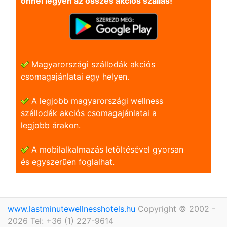
önnel legyen az összes akciós szállás!
Magyarországi szállodák akciós
csomagajánlatai egy helyen.
A legjobb magyarországi wellness
szállodák akciós csomagajánlatai a
legjobb árakon.
A mobilalkalmazás letöltésével gyorsan
és egyszerũen foglalhat.
www.lastminutewellnesshotels.hu
Copyright © 2002 -
2026 Tel: +36 (1) 227-9614