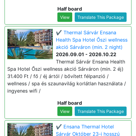
Half board
View
Translate This Package
✔️ Thermal Sárvár Ensana
Health Spa Hotel Őszi wellness
akció Sárváron (min. 2 night)
2026.09.01 - 2026.10.22
Thermal Sárvár Ensana Health
Spa Hotel Őszi wellness akció Sárváron (min. 2 éj)
31.400 Ft / fő / éj ártól / bővített félpanzió /
wellness / spa és szaunavilág korlátlan használata /
ingyenes wifi /
Half board
View
Translate This Package
✔️ Ensana Thermal Hotel
Sárvár Október 23-i hosszú