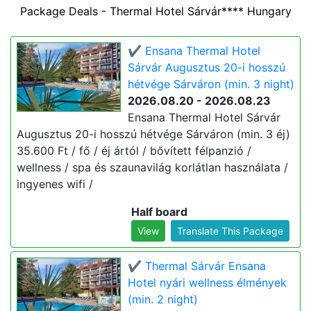
Package Deals - Thermal Hotel Sárvár**** Hungary
✔️ Ensana Thermal Hotel
Sárvár Augusztus 20-i hosszú
hétvége Sárváron (min. 3 night)
2026.08.20 - 2026.08.23
Ensana Thermal Hotel Sárvár
Augusztus 20-i hosszú hétvége Sárváron (min. 3 éj)
35.600 Ft / fő / éj ártól / bővített félpanzió /
wellness / spa és szaunavilág korlátlan használata /
ingyenes wifi /
Half board
View
Translate This Package
✔️ Thermal Sárvár Ensana
Hotel nyári wellness élmények
(min. 2 night)