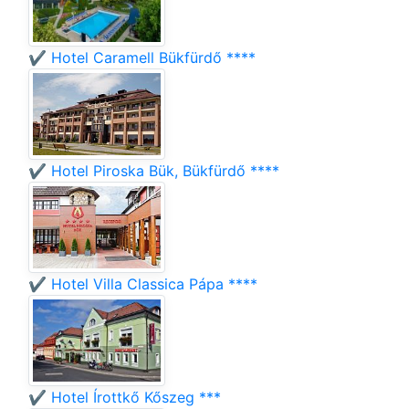
✔️ Hotel Caramell Bükfürdő ****
✔️ Hotel Piroska Bük, Bükfürdő ****
✔️ Hotel Villa Classica Pápa ****
✔️ Hotel Írottkő Kőszeg ***