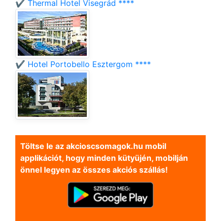
✔️ Thermal Hotel Visegrád ****
✔️ Hotel Portobello Esztergom ****
Töltse le az akcioscsomagok.hu mobil
applikációt, hogy minden kütyüjén, mobilján
önnel legyen az összes akciós szállás!