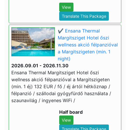
View
Translate This Package
✔️ Ensana Thermal
Margitsziget Hotel őszi
wellness akció félpanzióval
a Margitszigeten (min. 1
night)
2026.09.01 - 2026.11.30
Ensana Thermal Margitsziget Hotel őszi
wellness akció félpanzióval a Margitszigeten
(min. 1 éj) 132 EUR / fő / éj ártól hétköznap /
félpanzió / szállodai gyógyfürdő használata /
szaunavilág / ingyenes WiFi /
Half board
View
Translate This Package