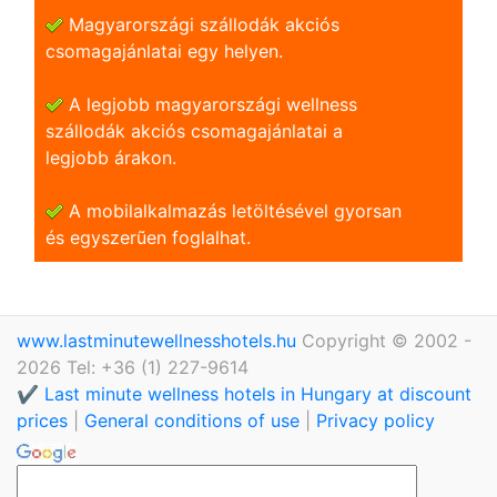
Magyarországi szállodák akciós
csomagajánlatai egy helyen.
A legjobb magyarországi wellness
szállodák akciós csomagajánlatai a
legjobb árakon.
A mobilalkalmazás letöltésével gyorsan
és egyszerũen foglalhat.
www.lastminutewellnesshotels.hu
Copyright © 2002 -
2026 Tel: +36 (1) 227-9614
✔️ Last minute wellness hotels in Hungary at discount
prices
|
General conditions of use
|
Privacy policy