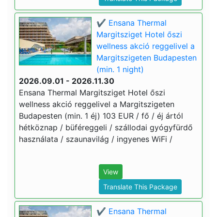
✔️ Ensana Thermal
Margitsziget Hotel őszi
wellness akció reggelivel a
Margitszigeten Budapesten
(min. 1 night)
2026.09.01 - 2026.11.30
Ensana Thermal Margitsziget Hotel őszi
wellness akció reggelivel a Margitszigeten
Budapesten (min. 1 éj) 103 EUR / fő / éj ártól
hétköznap / büféreggeli / szállodai gyógyfürdő
használata / szaunavilág / ingyenes WiFi /
View
Translate This Package
✔️ Ensana Thermal