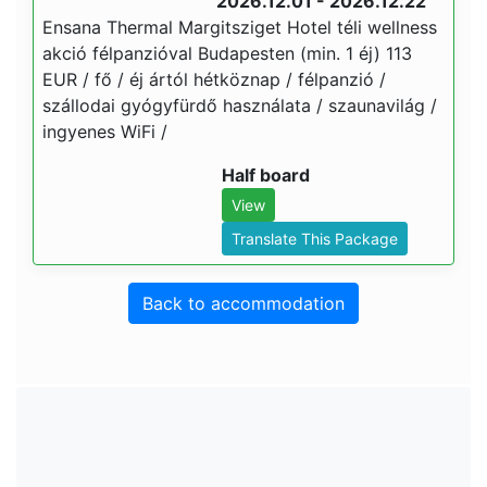
2026.12.01 - 2026.12.22
Ensana Thermal Margitsziget Hotel téli wellness
akció félpanzióval Budapesten (min. 1 éj) 113
EUR / fő / éj ártól hétköznap / félpanzió /
szállodai gyógyfürdő használata / szaunavilág /
ingyenes WiFi /
Half board
View
Translate This Package
Back to accommodation