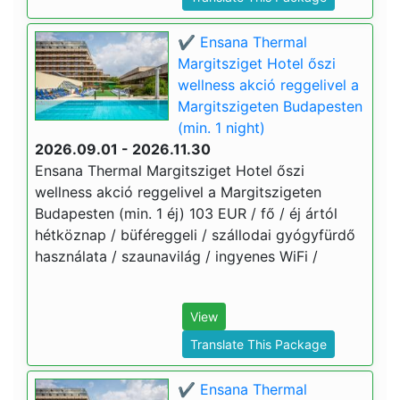
✔️ Ensana Thermal
Margitsziget Hotel őszi
wellness akció reggelivel a
Margitszigeten Budapesten
(min. 1 night)
2026.09.01 - 2026.11.30
Ensana Thermal Margitsziget Hotel őszi
wellness akció reggelivel a Margitszigeten
Budapesten (min. 1 éj) 103 EUR / fő / éj ártól
hétköznap / büféreggeli / szállodai gyógyfürdő
használata / szaunavilág / ingyenes WiFi /
View
Translate This Package
✔️ Ensana Thermal