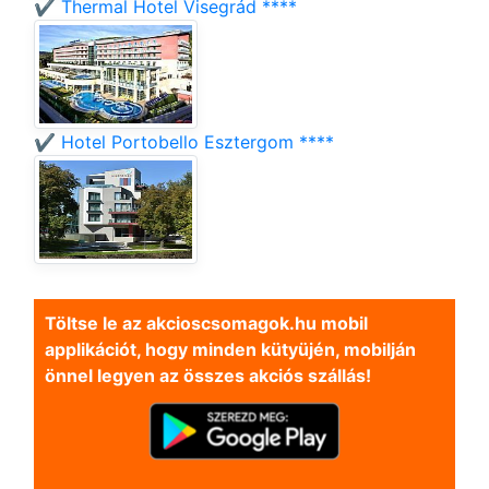
✔️ Thermal Hotel Visegrád ****
✔️ Hotel Portobello Esztergom ****
Töltse le az akcioscsomagok.hu mobil
applikációt, hogy minden kütyüjén, mobilján
önnel legyen az összes akciós szállás!