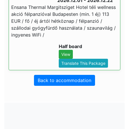
2026.12.01 - 2026.12.22
Ensana Thermal Margitsziget Hotel téli wellness
akció félpanzióval Budapesten (min. 1 éj) 113
EUR / fő / éj ártól hétköznap / félpanzió /
szállodai gyógyfürdő használata / szaunavilág /
ingyenes WiFi /
Half board
View
Translate This Package
Back to accommodation