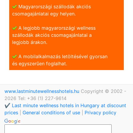
Magyarországi szállodák akciós
csomagajánlatai egy helyen.
A legjobb magyarországi wellness
szállodák akciós csomagajánlatai a
legjobb árakon.
A mobilalkalmazás letöltésével gyorsan
és egyszerũen foglalhat.
www.lastminutewellnesshotels.hu
Copyright © 2002 -
2026 Tel: +36 (1) 227-9614
✔️ Last minute wellness hotels in Hungary at discount
prices
|
General conditions of use
|
Privacy policy