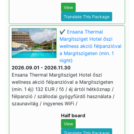
View
Translate This Package
✔️ Ensana Thermal
Margitsziget Hotel őszi
wellness akció félpanzióval
a Margitszigeten (min. 1
night)
2026.09.01 - 2026.11.30
Ensana Thermal Margitsziget Hotel őszi
wellness akció félpanzióval a Margitszigeten
(min. 1 éj) 132 EUR / fő / éj ártól hétköznap /
félpanzió / szállodai gyógyfürdő használata /
szaunavilág / ingyenes WiFi /
Half board
View
Translate This Package