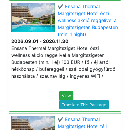
✔️ Ensana Thermal
Margitsziget Hotel őszi
wellness akció reggelivel a
Margitszigeten Budapesten
(min. 1 night)
2026.09.01 - 2026.11.30
Ensana Thermal Margitsziget Hotel őszi
wellness akció reggelivel a Margitszigeten
Budapesten (min. 1 éj) 103 EUR / fő / éj ártól
hétköznap / büféreggeli / szállodai gyógyfürdő
használata / szaunavilág / ingyenes WiFi /
View
Translate This Package
✔️ Ensana Thermal
Margitsziget Hotel téli