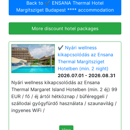
Back to ✔️ ENSANA Thermal Hotel
Margitsziget Budapest **** accommodation
More discount hotel packages
✔️ Nyári wellness
kikapcsolódás az Ensana
Thermal Margitsziget
Hotelben (min. 2 night)
2026.07.01 - 2026.08.31
Nyári wellness kikapcsolódás az Ensana
Thermal Margaret Island Hotelben (min. 2 éj) 99
EUR / fő / éj ártól hétköznap / büféreggeli /
szállodai gyógyfürdő használata / szaunavilág /
ingyenes WiFi /
View