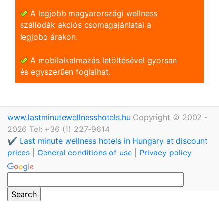
A legjobb magyarországi wellness
szállodák akciós csomagajánlatai a
legjobb árakon.
A mobilalkalmazás letöltésével gyorsan
és egyszerũen foglalhat.
www.lastminutewellnesshotels.hu
Copyright © 2002 -
2026 Tel: +36 (1) 227-9614
✔️ Last minute wellness hotels in Hungary at discount
prices
|
General conditions of use
|
Privacy policy