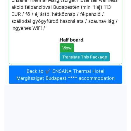
Ensana Thermal Margitsziget Hotel téli wellness
akció félpanzióval Budapesten (min. 1 éj) 113
EUR / fő / éj ártól hétköznap / félpanzió /
szállodai gyógyfürdő használata / szaunavilág /
ingyenes WiFi /
Half board
View
Translate This Package
Back to ✔️ ENSANA Thermal Hotel
Margitsziget Budapest **** accommodation