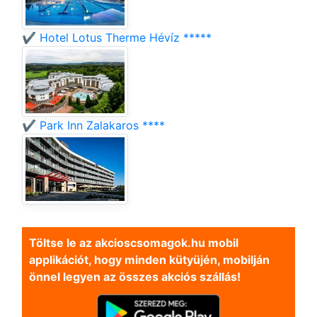
✔️ Hotel Lotus Therme Hévíz *****
✔️ Park Inn Zalakaros ****
Töltse le az akcioscsomagok.hu mobil
applikációt, hogy minden kütyüjén, mobilján
önnel legyen az összes akciós szállás!