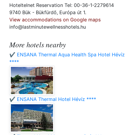
Hoteltelnet Reservation Tel: 00-36-1-2279614
9740 Bük - Bükfürdő, Európa út 1.
View accommodations on Google maps
info@lastminutewellnesshotels.hu
More hotels nearby
✔️ ENSANA Thermal Aqua Health Spa Hotel Hévíz
****
✔️ ENSANA Thermal Hotel Hévíz ****