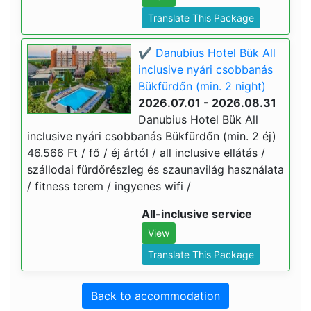
Translate This Package
✔️ Danubius Hotel Bük All
inclusive nyári csobbanás
Bükfürdőn (min. 2 night)
2026.07.01 - 2026.08.31
Danubius Hotel Bük All
inclusive nyári csobbanás Bükfürdőn (min. 2 éj)
46.566 Ft / fő / éj ártól / all inclusive ellátás /
szállodai fürdőrészleg és szaunavilág használata
/ fitness terem / ingyenes wifi /
All-inclusive service
View
Translate This Package
Back to accommodation