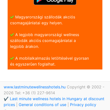
Magyarországi szállodák akciós
csomagajánlatai egy helyen.
A legjobb magyarországi wellness
szállodák akciós csomagajánlatai a
legjobb árakon.
A mobilalkalmazás letöltésével gyorsan
és egyszerũen foglalhat.
www.lastminutewellnesshotels.hu
Copyright © 2002 -
2026 Tel: +36 (1) 227-9614
✔️ Last minute wellness hotels in Hungary at discount
prices
|
General conditions of use
|
Privacy policy