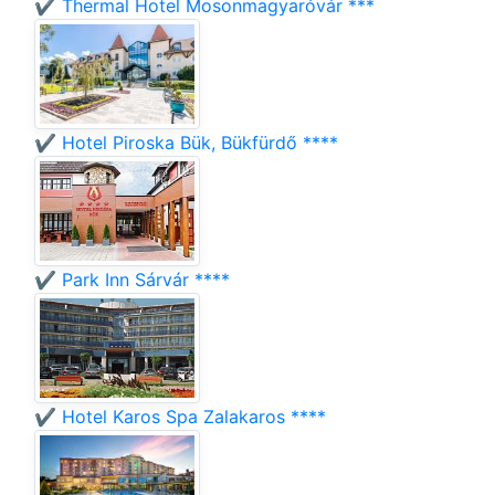
✔️ Thermal Hotel Mosonmagyaróvár ***
✔️ Hotel Piroska Bük, Bükfürdő ****
✔️ Park Inn Sárvár ****
✔️ Hotel Karos Spa Zalakaros ****