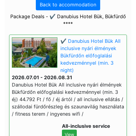
Back to accommodation
Package Deals - ✔️ Danubius Hotel Bük, Bükfürdő
****
✔️ Danubius Hotel Bük All
inclusive nyári élmények
Bükfürdőn előfoglalási
kedvezménnyel (min. 3
night)
2026.07.01 - 2026.08.31
Danubius Hotel Bük All inclusive nyári élmények
Bükfürdőn előfoglalási kedvezménnyel (min. 3
éj) 44.792 Ft / fő / éj ártól / all inclusive ellátás /
szállodai fürdőrészleg és szaunavilág használata
/ fitness terem / ingyenes wifi /
All-inclusive service
View