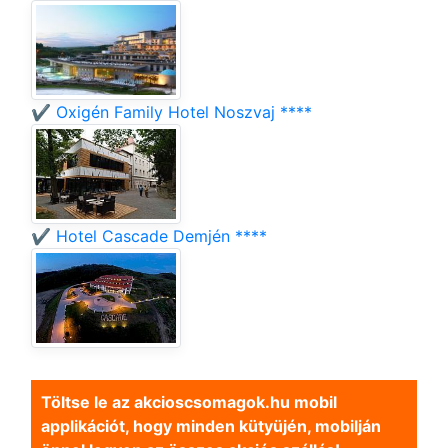
✔️ Oxigén Family Hotel Noszvaj ****
✔️ Hotel Cascade Demjén ****
Töltse le az akcioscsomagok.hu mobil
applikációt, hogy minden kütyüjén, mobilján