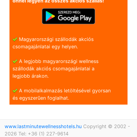
önnel legyen az összes akciós szállás!
Magyarországi szállodák akciós
csomagajánlatai egy helyen.
A legjobb magyarországi wellness
szállodák akciós csomagajánlatai a
legjobb árakon.
A mobilalkalmazás letöltésével gyorsan
és egyszerũen foglalhat.
www.lastminutewellnesshotels.hu
Copyright © 2002 -
2026 Tel: +36 (1) 227-9614