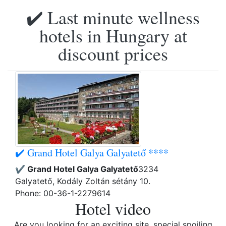
✔️ Last minute wellness
hotels in Hungary at
discount prices
✔️ Grand Hotel Galya Galyatető ****
✔️ Grand Hotel Galya Galyatető
3234
Galyatető, Kodály Zoltán sétány 10.
Phone: 00-36-1-2279614
Hotel video
Are you looking for an exciting site, special spoiling