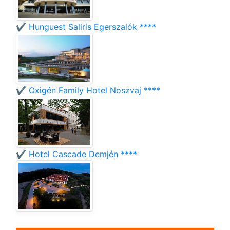
✔️ Hunguest Saliris Egerszalók ****
✔️ Oxigén Family Hotel Noszvaj ****
✔️ Hotel Cascade Demjén ****