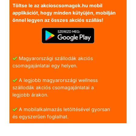
Töltse le az akcioscsomagok.hu mobil
applikációt, hogy minden kütyüjén, mobilján
önnel legyen az összes akciós szállás!
Magyarországi szállodák akciós
csomagajánlatai egy helyen.
A legjobb magyarországi wellness
szállodák akciós csomagajánlatai a
legjobb árakon.
A mobilalkalmazás letöltésével gyorsan
és egyszerũen foglalhat.