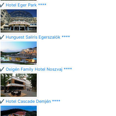
✔️ Hotel Eger Park ****
✔️ Hunguest Saliris Egerszalók ****
✔️ Oxigén Family Hotel Noszvaj ****
✔️ Hotel Cascade Demjén ****