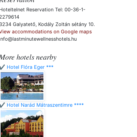
Hoteltelnet Reservation Tel: 00-36-1-
2279614
3234 Galyatető, Kodály Zoltán sétány 10.
View accommodations on Google maps
info@lastminutewellnesshotels.hu
More hotels nearby
✔️ Hotel Flóra Eger ***
✔️ Hotel Narád Mátraszentimre ****