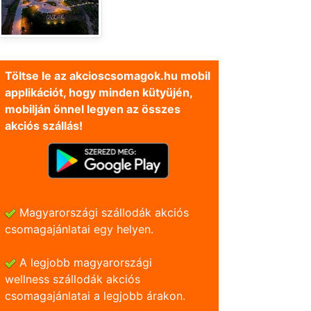
Töltse le az akcioscsomagok.hu mobil
applikációt, hogy minden kütyüjén,
mobilján önnel legyen az összes
akciós szállás!
Magyarországi szállodák akciós
csomagajánlatai egy helyen.
A legjobb magyarországi
wellness szállodák akciós
csomagajánlatai a legjobb árakon.