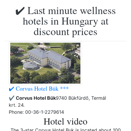
✔️ Last minute wellness
hotels in Hungary at
discount prices
✔️ Corvus Hotel Bük ***
✔️ Corvus Hotel Bük
9740 Bükfürdő, Termál
krt. 24.
Phone: 00-36-1-2279614
Hotel video
The 3-star Corvus Hotel Buk is located about 100