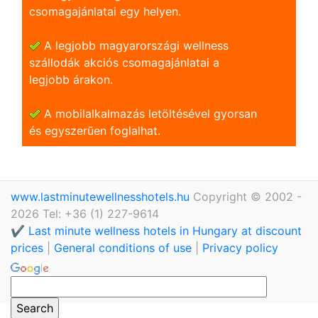
csomagajánlatai egy helyen.
A legjobb magyarországi wellness
szállodák akciós csomagajánlatai a
legjobb árakon.
A mobilalkalmazás letöltésével gyorsan
és egyszerũen foglalhat.
www.lastminutewellnesshotels.hu
Copyright © 2002 -
2026 Tel: +36 (1) 227-9614
✔️ Last minute wellness hotels in Hungary at discount
prices
|
General conditions of use
|
Privacy policy