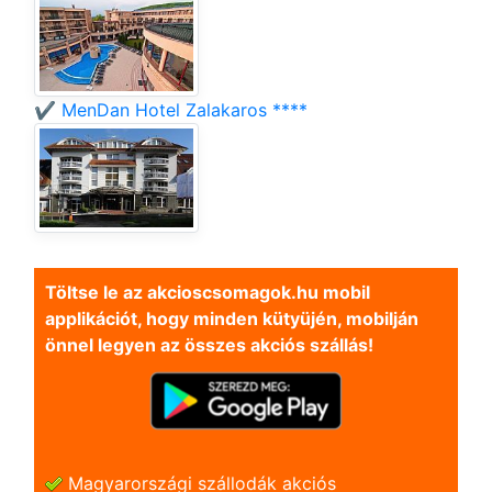
✔️ MenDan Hotel Zalakaros ****
Töltse le az akcioscsomagok.hu mobil
applikációt, hogy minden kütyüjén, mobilján
önnel legyen az összes akciós szállás!
Magyarországi szállodák akciós