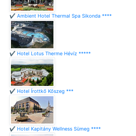
✔️ Ambient Hotel Thermal Spa Sikonda ****
✔️ Hotel Lotus Therme Hévíz *****
✔️ Hotel Írottkő Kőszeg ***
✔️ Hotel Kapitány Wellness Sümeg ****