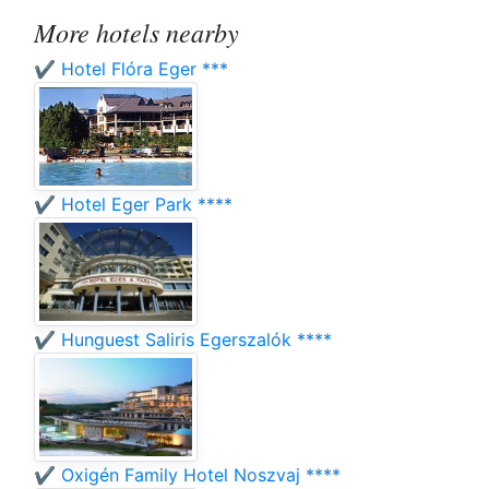
More hotels nearby
✔️ Hotel Flóra Eger ***
✔️ Hotel Eger Park ****
✔️ Hunguest Saliris Egerszalók ****
✔️ Oxigén Family Hotel Noszvaj ****