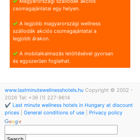
Magyarországi szállodák akciós
csomagajánlatai egy helyen.
A legjobb magyarországi wellness
szállodák akciós csomagajánlatai a
legjobb árakon.
A mobilalkalmazás letöltésével gyorsan
és egyszerũen foglalhat.
www.lastminutewellnesshotels.hu
Copyright © 2002 -
2026 Tel: +36 (1) 227-9614
✔️ Last minute wellness hotels in Hungary at discount
prices
|
General conditions of use
|
Privacy policy