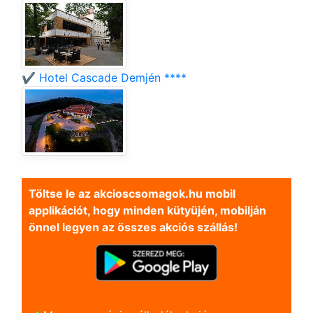
✔️ Hotel Cascade Demjén ****
Töltse le az akcioscsomagok.hu mobil
applikációt, hogy minden kütyüjén, mobilján
önnel legyen az összes akciós szállás!