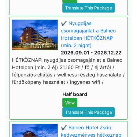
Translate This Package
✔️ Nyugdíjas
csomagajánlat a Balneo
Hotelben HÉTKÖZNAP
(min. 2 night)
2026.09.01 - 2026.12.22
HÉTKÖZNAPI nyugdíjas csomagajánlat a Balneo
Hotelben (min. 2 éj) 21.160 Ft / fő / éj ártól /
félpanziós ellátás / wellness részleg használata /
fürdőköpeny használat / ingyenes wifi /
Half board
View
Translate This Package
✔️ Balneo Hotel Zsóri
kedvezményes hétköznapi