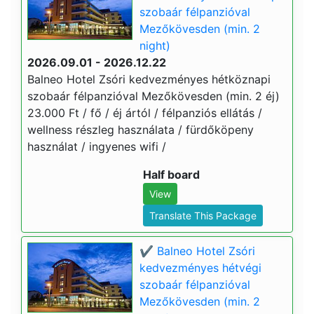
szobaár félpanzióval
Mezőkövesden (min. 2
night)
2026.09.01 - 2026.12.22
Balneo Hotel Zsóri kedvezményes hétköznapi
szobaár félpanzióval Mezőkövesden (min. 2 éj)
23.000 Ft / fő / éj ártól / félpanziós ellátás /
wellness részleg használata / fürdőköpeny
használat / ingyenes wifi /
Half board
View
Translate This Package
✔️ Balneo Hotel Zsóri
kedvezményes hétvégi
szobaár félpanzióval
Mezőkövesden (min. 2