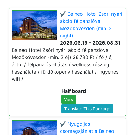
✔️ Balneo Hotel Zsóri nyári
akció félpanzióval
Mezőkövesden (min. 2
night)
2026.06.19 - 2026.08.31
Balneo Hotel Zsóri nyári akció félpanzióval
Mezőkövesden (min. 2 éj) 36.790 Ft / fő / éj
ártól / félpanziós ellátás / wellness részleg
használata / fürdőköpeny használat / ingyenes
wifi /
Half board
View
Translate This Package
✔️ Nyugdíjas
csomagajánlat a Balneo