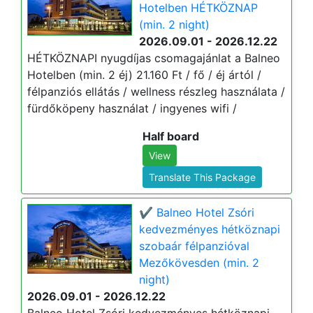
Hotelben HÉTKÖZNAP
(min. 2 night)
2026.09.01 - 2026.12.22
HÉTKÖZNAPI nyugdíjas csomagajánlat a Balneo
Hotelben (min. 2 éj) 21.160 Ft / fő / éj ártól /
félpanziós ellátás / wellness részleg használata /
fürdőköpeny használat / ingyenes wifi /
Half board
View
Translate This Package
✔️ Balneo Hotel Zsóri
kedvezményes hétköznapi
szobaár félpanzióval
Mezőkövesden (min. 2
night)
2026.09.01 - 2026.12.22