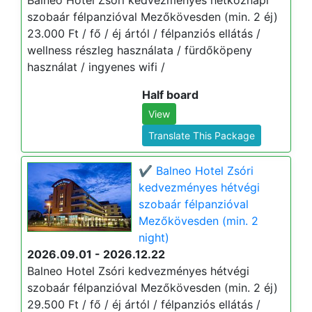
Balneo Hotel Zsóri kedvezményes hétköznapi
szobaár félpanzióval Mezőkövesden (min. 2 éj)
23.000 Ft / fő / éj ártól / félpanziós ellátás /
wellness részleg használata / fürdőköpeny
használat / ingyenes wifi /
Half board
View
Translate This Package
✔️ Balneo Hotel Zsóri
kedvezményes hétvégi
szobaár félpanzióval
Mezőkövesden (min. 2
night)
2026.09.01 - 2026.12.22
Balneo Hotel Zsóri kedvezményes hétvégi
szobaár félpanzióval Mezőkövesden (min. 2 éj)
29.500 Ft / fő / éj ártól / félpanziós ellátás /