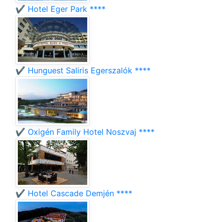
✔️ Hotel Eger Park ****
✔️ Hunguest Saliris Egerszalók ****
✔️ Oxigén Family Hotel Noszvaj ****
✔️ Hotel Cascade Demjén ****