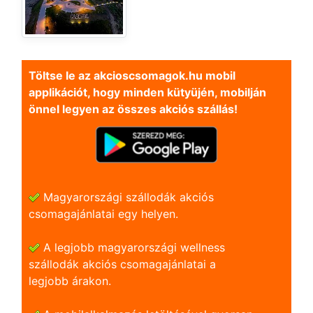
Töltse le az akcioscsomagok.hu mobil
applikációt, hogy minden kütyüjén, mobilján
önnel legyen az összes akciós szállás!
Magyarországi szállodák akciós
csomagajánlatai egy helyen.
A legjobb magyarországi wellness
szállodák akciós csomagajánlatai a
legjobb árakon.