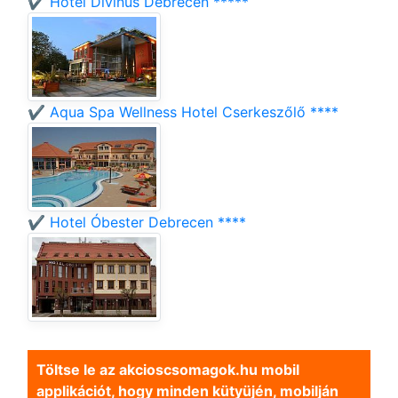
✔️ Hotel Divinus Debrecen *****
✔️ Aqua Spa Wellness Hotel Cserkeszőlő ****
✔️ Hotel Óbester Debrecen ****
Töltse le az akcioscsomagok.hu mobil
applikációt, hogy minden kütyüjén, mobilján