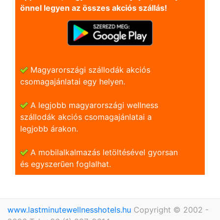
önnel legyen az összes akciós szállás!
Magyarországi szállodák akciós
csomagajánlatai egy helyen.
A legjobb magyarországi wellness
szállodák akciós csomagajánlatai a
legjobb árakon.
A mobilalkalmazás letöltésével gyorsan
és egyszerũen foglalhat.
www.lastminutewellnesshotels.hu
Copyright © 2002 -