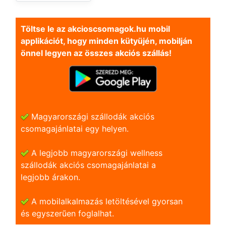
Töltse le az akcioscsomagok.hu mobil
applikációt, hogy minden kütyüjén, mobilján
önnel legyen az összes akciós szállás!
Magyarországi szállodák akciós
csomagajánlatai egy helyen.
A legjobb magyarországi wellness
szállodák akciós csomagajánlatai a
legjobb árakon.
A mobilalkalmazás letöltésével gyorsan
és egyszerũen foglalhat.