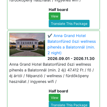
fürdőköpeny használat / ingyenes wifi /
Half board
View
Translate This Package
✔️ Anna Grand Hotel
Balatonfüred őszi wellness
pihenés a Balatonnál (min.
2 night)
2026.09.01 - 2026.11.30
Anna Grand Hotel Balatonfüred őszi wellness
pihenés a Balatonnál (min. 2 éj) 47.412 Ft / fő /
éj ártól / félpanzió / wellness / fürdőköpeny
használat / ingyenes wifi /
Half board
View
Translate This Package