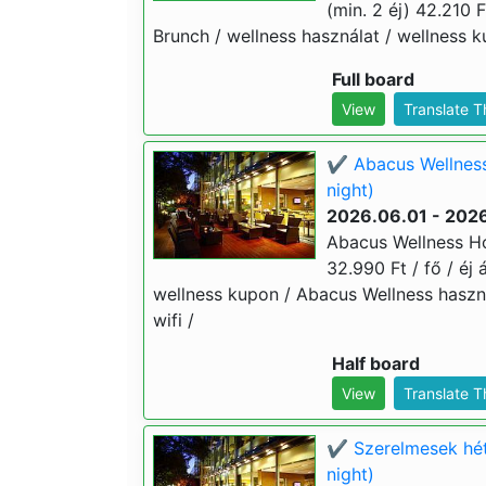
(min. 2 éj) 42.210 F
Brunch / wellness használat / wellness k
Full board
View
Translate 
✔️ Abacus Wellness
night)
2026.06.01 - 202
Abacus Wellness Ho
32.990 Ft / fő / éj
wellness kupon / Abacus Wellness haszná
wifi /
Half board
View
Translate 
✔️ Szerelmesek hét
night)