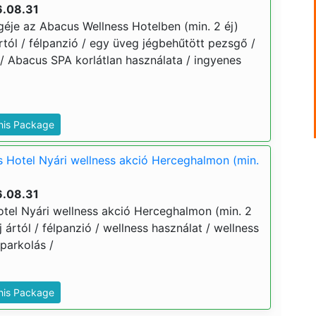
6.08.31
éje az Abacus Wellness Hotelben (min. 2 éj)
 ártól / félpanzió / egy üveg jégbehűtött pezsgő /
/ Abacus SPA korlátlan használata / ingyenes
This Package
 Hotel Nyári wellness akció Herceghalmon (min.
6.08.31
tel Nyári wellness akció Herceghalmon (min. 2
 éj ártól / félpanzió / wellness használat / wellness
 parkolás /
This Package