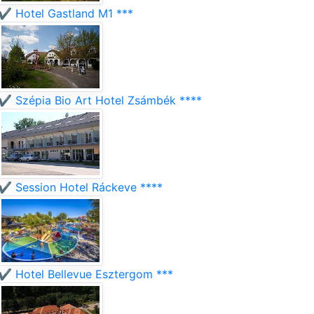
✔️ Hotel Gastland M1 ***
✔️ Szépia Bio Art Hotel Zsámbék ****
✔️ Session Hotel Ráckeve ****
✔️ Hotel Bellevue Esztergom ***