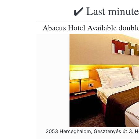
✔️ Last minute
Abacus Hotel Available doubl
2053 Herceghalom, Gesztenyés út 3.
H