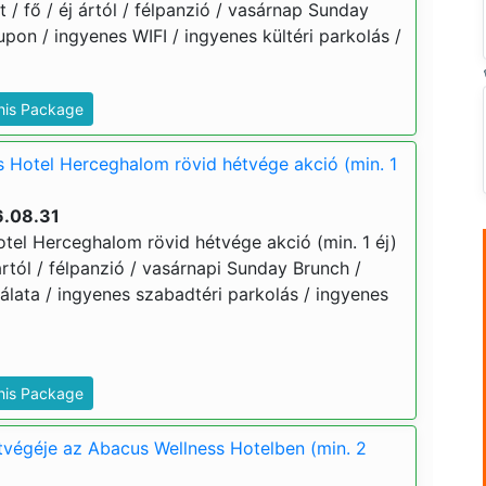
t / fő / éj ártól / félpanzió / vasárnap Sunday
upon / ingyenes WIFI / ingyenes kültéri parkolás /
This Package
 Hotel Herceghalom rövid hétvége akció (min. 1
6.08.31
tel Herceghalom rövid hétvége akció (min. 1 éj)
 ártól / félpanzió / vasárnapi Sunday Brunch /
lata / ingyenes szabadtéri parkolás / ingyenes
This Package
végéje az Abacus Wellness Hotelben (min. 2