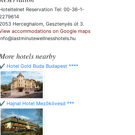
Hoteltelnet Reservation Tel: 00-36-1-
2279614
2053 Herceghalom, Gesztenyés út 3.
View accommodations on Google maps
info@lastminutewellnesshotels.hu
More hotels nearby
✔️ Hotel Gold Buda Budapest ****
✔️ Hajnal Hotel Mezőkövesd ***