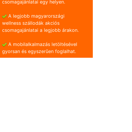
csomagajánlatai egy helyen.
A legjobb magyarországi
wellness szállodák akciós
csomagajánlatai a legjobb árakon.
A mobilalkalmazás letöltésével
gyorsan és egyszerũen foglalhat.