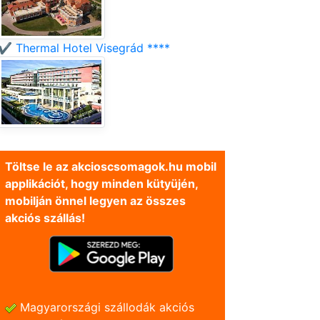
✔️ Thermal Hotel Visegrád ****
Töltse le az akcioscsomagok.hu mobil
applikációt, hogy minden kütyüjén,
mobilján önnel legyen az összes
akciós szállás!
Magyarországi szállodák akciós