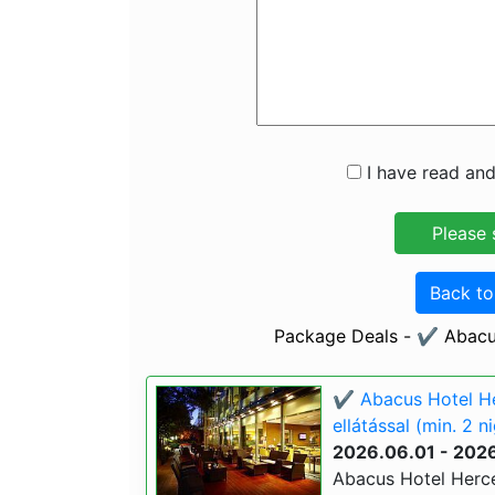
I have read and
Back t
Package Deals - ✔️ Abacu
✔️ Abacus Hotel He
ellátással (min. 2 n
2026.06.01 - 202
Abacus Hotel Herce