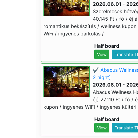
2026.06.01 - 202
Szerelmesek hétvég
40.145 Ft / fő / éj
romantikus bekészítés / wellness kupon 
WiFi / ingyenes parkolás /
Half board
View
Translate 
✔️ Abacus Wellness
2 night)
2026.06.01 - 202
Abacus Wellness Ho
éj) 27.110 Ft / fő /
kupon / ingyenes WIFI / ingyenes kültéri
Half board
View
Translate 