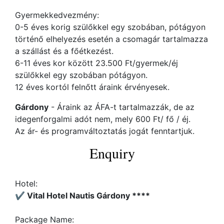
Gyermekkedvezmény:
0-5 éves korig szülőkkel egy szobában, pótágyon
történő elhelyezés esetén a csomagár tartalmazza
a szállást és a főétkezést.
6-11 éves kor között 23.500 Ft/gyermek/éj
szülőkkel egy szobában pótágyon.
12 éves kortól felnőtt áraink érvényesek.
Gárdony
- Áraink az ÁFA-t tartalmazzák, de az
idegenforgalmi adót nem, mely 600 Ft/ fő / éj.
Az ár- és programváltoztatás jogát fenntartjuk.
Enquiry
Hotel:
✔️ Vital Hotel Nautis Gárdony ****
Package Name: