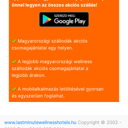
önnel legyen az összes akciós szállás!
Magyarországi szállodák akciós
csomagajánlatai egy helyen.
A legjobb magyarországi wellness
szállodák akciós csomagajánlatai a
legjobb árakon.
A mobilalkalmazás letöltésével gyorsan
és egyszerũen foglalhat.
www.lastminutewellnesshotels.hu
Copyright © 2002 -