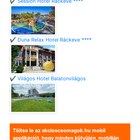
✔️ Session Hotel Ráckeve ****
✔️ Duna Relax Hotel Ráckeve ****
✔️ Világos Hotel Balatonvilágos
Töltse le az akcioscsomagok.hu mobil
applikációt, hogy minden kütyüjén, mobilján