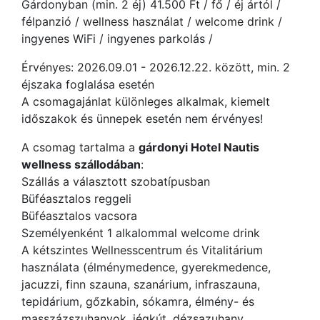
Gárdonyban (min. 2 éj) 41.500 Ft / fő / éj ártól /
félpanzió / wellness használat / welcome drink /
ingyenes WiFi / ingyenes parkolás /
Érvényes: 2026.09.01 - 2026.12.22. között, min. 2
éjszaka foglalása esetén
A csomagajánlat különleges alkalmak, kiemelt
időszakok és ünnepek esetén nem érvényes!
A csomag tartalma a
gárdonyi Hotel Nautis
wellness szállodában
:
Szállás a választott szobatípusban
Büféasztalos reggeli
Büféasztalos vacsora
Személyenként 1 alkalommal welcome drink
A kétszintes Wellnesscentrum és Vitalitárium
használata (élménymedence, gyerekmedence,
jacuzzi, finn szauna, szanárium, infraszauna,
tepidárium, gőzkabin, sókamra, élmény- és
masszázszuhanyok, jégkút, dézsazuhany,