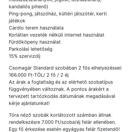
kandallós pihenő)
Ping-pong, játszóház, kültéri játszótér, kerti
játékok
Cardio terem használata
Korlátlan vezeték nélküli internet használat
Fürdőköpeny használat
Parkolási lehetőség
15% szervizdíj
Csomagár Standard szobában 2 fős elhelyezéssel:
166.000 Ft-TÓL/ 2 fő / 2 éj
Az árak a foglaltság és az elérhető szobatípus
függvényében változnak. A pontos árakért a
tervezett tartózkodás dátumának megadásával
kérje ajánlatunkat!
Tóra néző szobák korlátozott számban állnak
rendelkezésre 7.000 Ft/szoba/éj felár ellenében.
Egy fő érkezése esetén egyágyas felár fizetendő!