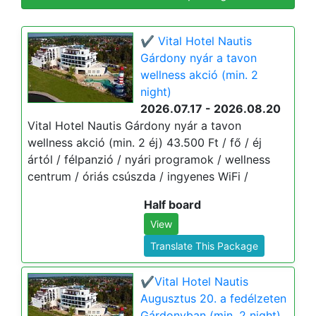
✔️ Vital Hotel Nautis
Gárdony nyár a tavon
wellness akció (min. 2
night)
2026.07.17 - 2026.08.20
Vital Hotel Nautis Gárdony nyár a tavon
wellness akció (min. 2 éj) 43.500 Ft / fő / éj
ártól / félpanzió / nyári programok / wellness
centrum / óriás csúszda / ingyenes WiFi /
Half board
View
Translate This Package
✔️Vital Hotel Nautis
Augusztus 20. a fedélzeten
Gárdonyban (min. 2 night)