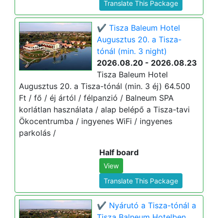
Translate This Package
✔️ Tisza Baleum Hotel
Augusztus 20. a Tisza-
tónál (min. 3 night)
2026.08.20 - 2026.08.23
Tisza Baleum Hotel
Augusztus 20. a Tisza-tónál (min. 3 éj) 64.500
Ft / fő / éj ártól / félpanzió / Balneum SPA
korlátlan használata / alap belépő a Tisza-tavi
Ökocentrumba / ingyenes WiFi / ingyenes
parkolás /
Half board
View
Translate This Package
✔️ Nyárutó a Tisza-tónál a
Tisza Balneum Hotelben