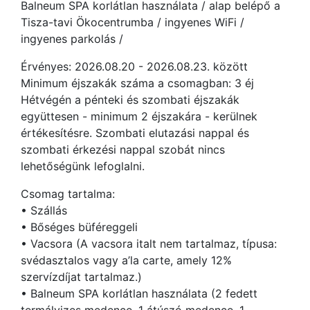
Balneum SPA korlátlan használata / alap belépő a
Tisza-tavi Ökocentrumba / ingyenes WiFi /
ingyenes parkolás /
Érvényes: 2026.08.20 - 2026.08.23. között
Minimum éjszakák száma a csomagban: 3 éj
Hétvégén a pénteki és szombati éjszakák
együttesen - minimum 2 éjszakára - kerülnek
értékesítésre. Szombati elutazási nappal és
szombati érkezési nappal szobát nincs
lehetőségünk lefoglalni.
Csomag tartalma:
• Szállás
• Bőséges büféreggeli
• Vacsora (A vacsora italt nem tartalmaz, típusa:
svédasztalos vagy a’la carte, amely 12%
szervízdíjat tartalmaz.)
• Balneum SPA korlátlan használata (2 fedett