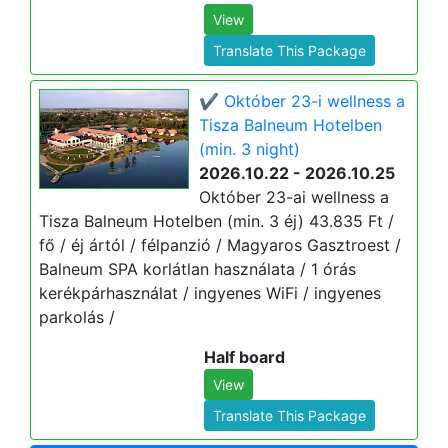
View
Translate This Package
✔️ Október 23-i wellness a
Tisza Balneum Hotelben
(min. 3 night)
2026.10.22 - 2026.10.25
Október 23-ai wellness a
Tisza Balneum Hotelben (min. 3 éj) 43.835 Ft /
fő / éj ártól / félpanzió / Magyaros Gasztroest /
Balneum SPA korlátlan használata / 1 órás
kerékpárhasználat / ingyenes WiFi / ingyenes
parkolás /
Half board
View
Translate This Package