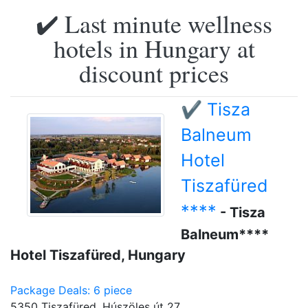
✔️ Last minute wellness
hotels in Hungary at
discount prices
✔️ Tisza
Balneum
Hotel
Tiszafüred
****
- Tisza
Balneum****
Hotel Tiszafüred, Hungary
Package Deals: 6 piece
5350 Tiszafüred, Húszöles út 27.