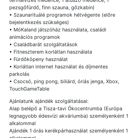
termálvizes medence, 1 átúszó medence, 1
pezsgőfürdő, finn szauna, gőzkabin)
• Szaunarituálé programok hétvégente (előre
bejelentkezés szükséges)
• MóKaland játszóház használata, családi
animációs programok
• Családbarát szolgáltatások
• Fitneszterem korlátlan használata
• Fürdőköpeny használat
• Korlátlan internet használat és díjmentes
parkolás
• Csocsó, ping pong, biliárd, óriás jenga, Xbox,
TouchGameTable
Ajánlatunk ajándék szolgáltatásai:
Alap belépő a Tisza-tavi Ökocentrumba (Európa
legnagyobb édesvízi akváriumba) személyenként 1
alkalommal
Ajándék 1 órás kerékpárhasználat személyenként 1