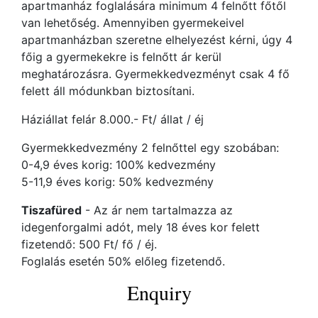
apartmanház foglalására minimum 4 felnőtt főtől
van lehetőség. Amennyiben gyermekeivel
apartmanházban szeretne elhelyezést kérni, úgy 4
főig a gyermekekre is felnőtt ár kerül
meghatározásra. Gyermekkedvezményt csak 4 fő
felett áll módunkban biztosítani.
Háziállat felár 8.000.- Ft/ állat / éj
Gyermekkedvezmény 2 felnőttel egy szobában:
0-4,9 éves korig: 100% kedvezmény
5-11,9 éves korig: 50% kedvezmény
Tiszafüred
- Az ár nem tartalmazza az
idegenforgalmi adót, mely 18 éves kor felett
fizetendő: 500 Ft/ fő / éj.
Foglalás esetén 50% előleg fizetendő.
Enquiry