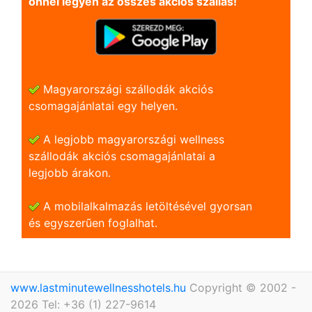
önnel legyen az összes akciós szállás!
Magyarországi szállodák akciós
csomagajánlatai egy helyen.
A legjobb magyarországi wellness
szállodák akciós csomagajánlatai a
legjobb árakon.
A mobilalkalmazás letöltésével gyorsan
és egyszerũen foglalhat.
www.lastminutewellnesshotels.hu
Copyright © 2002 -
2026 Tel: +36 (1) 227-9614