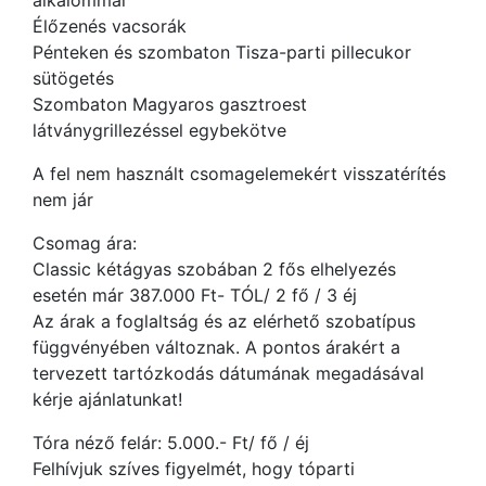
alkalommal
Élőzenés vacsorák
Pénteken és szombaton Tisza-parti pillecukor
sütögetés
Szombaton Magyaros gasztroest
látványgrillezéssel egybekötve
A fel nem használt csomagelemekért visszatérítés
nem jár
Csomag ára:
Classic kétágyas szobában 2 fős elhelyezés
esetén már 387.000 Ft- TÓL/ 2 fő / 3 éj
Az árak a foglaltság és az elérhető szobatípus
függvényében változnak. A pontos árakért a
tervezett tartózkodás dátumának megadásával
kérje ajánlatunkat!
Tóra néző felár: 5.000.- Ft/ fő / éj
Felhívjuk szíves figyelmét, hogy tóparti