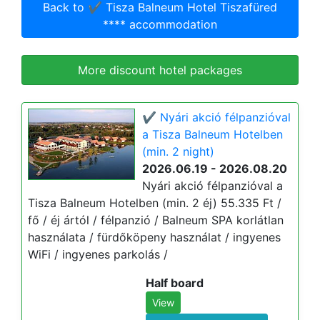
Back to ✔️ Tisza Balneum Hotel Tiszafüred
**** accommodation
More discount hotel packages
✔️ Nyári akció félpanzióval
a Tisza Balneum Hotelben
(min. 2 night)
2026.06.19 - 2026.08.20
Nyári akció félpanzióval a
Tisza Balneum Hotelben (min. 2 éj) 55.335 Ft /
fő / éj ártól / félpanzió / Balneum SPA korlátlan
használata / fürdőköpeny használat / ingyenes
WiFi / ingyenes parkolás /
Half board
View