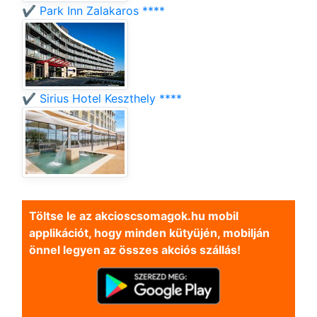
✔️ Park Inn Zalakaros ****
✔️ Sirius Hotel Keszthely ****
Töltse le az akcioscsomagok.hu mobil
applikációt, hogy minden kütyüjén, mobilján
önnel legyen az összes akciós szállás!