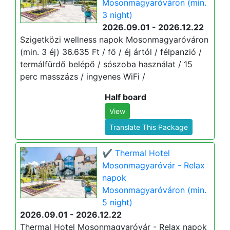
Mosonmagyaróváron (min.
3 night)
2026.09.01 - 2026.12.22
Szigetközi wellness napok Mosonmagyaróváron
(min. 3 éj) 36.635 Ft / fő / éj ártól / félpanzió /
termálfürdő belépő / sószoba használat / 15
perc masszázs / ingyenes WiFi /
Half board
View
Translate This Package
✔️ Thermal Hotel
Mosonmagyaróvár - Relax
napok
Mosonmagyaróváron (min.
5 night)
2026.09.01 - 2026.12.22
Thermal Hotel Mosonmagyaróvár - Relax napok