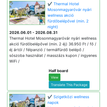
✔️ Thermal Hotel
Mosonmagyaróvár nyári
wellness akció
fürdőbelépővel (min. 2
night)
2026.06.01 - 2026.08.31
Thermal Hotel Mosonmagyaróvár nyári wellness
akció fürdőbelépővel (min. 2 éj) 36.950 Ft / fő /
éj ártól / félpanzió / termálfürdő belépő /
sószoba használat / masszázs kupon / ingyenes
WiFi /
Half board
View
Translate This Package
✔️ Szigetközi wellness
napok