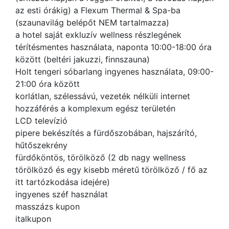
az esti órákig) a Flexum Thermal & Spa-ba
(szaunavilág belépőt NEM tartalmazza)
a hotel saját exkluzív wellness részlegének
térítésmentes használata, naponta 10:00-18:00 óra
között (beltéri jakuzzi, finnszauna)
Holt tengeri sóbarlang ingyenes használata, 09:00-
21:00 óra között
korlátlan, szélessávú, vezeték nélküli internet
hozzáférés a komplexum egész területén
LCD televízió
pipere bekészítés a fürdőszobában, hajszárító,
hűtőszekrény
fürdőköntös, törölköző (2 db nagy wellness
törölköző és egy kisebb méretű törölköző / fő az
itt tartózkodása idejére)
ingyenes széf használat
masszázs kupon
italkupon