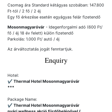
Csomag ára Standard kétágyas szobában: 147.800
Ft-tól / 2 fő / 2 éj
Egy fő érkezése esetén egyágyas felár fizetendő
Mosonmagyaróvár
- Idegenforgalmi adó (600 Ft/
fő / éj 18 év felett) külön fizetendő
Parkolás: 1.000 Ft/ autó / éj
Az árváltoztatás jogát fenntartjuk.
Enquiry
Hotel:
✔️ Thermal Hotel Mosonmagyaróvár
***
Package Name:
✔️ Thermal Hotel Mosonmagyaróvár
nyári wellness akció fürdőbelépővel (