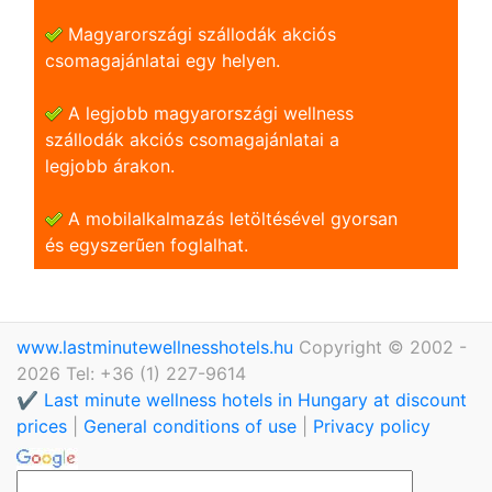
Magyarországi szállodák akciós
csomagajánlatai egy helyen.
A legjobb magyarországi wellness
szállodák akciós csomagajánlatai a
legjobb árakon.
A mobilalkalmazás letöltésével gyorsan
és egyszerũen foglalhat.
www.lastminutewellnesshotels.hu
Copyright © 2002 -
2026 Tel: +36 (1) 227-9614
✔️ Last minute wellness hotels in Hungary at discount
prices
|
General conditions of use
|
Privacy policy