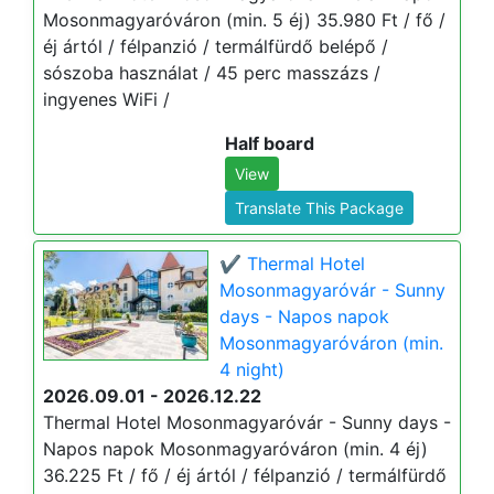
Mosonmagyaróváron (min. 5 éj) 35.980 Ft / fő /
éj ártól / félpanzió / termálfürdő belépő /
sószoba használat / 45 perc masszázs /
ingyenes WiFi /
Half board
View
Translate This Package
✔️ Thermal Hotel
Mosonmagyaróvár - Sunny
days - Napos napok
Mosonmagyaróváron (min.
4 night)
2026.09.01 - 2026.12.22
Thermal Hotel Mosonmagyaróvár - Sunny days -
Napos napok Mosonmagyaróváron (min. 4 éj)
36.225 Ft / fő / éj ártól / félpanzió / termálfürdő