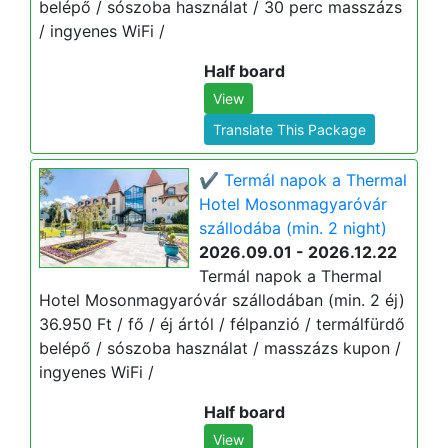
belépő / sószoba használat / 30 perc masszázs
/ ingyenes WiFi /
Half board
View
Translate This Package
✔️ Termál napok a Thermal
Hotel Mosonmagyaróvár
szállodába (min. 2 night)
2026.09.01 - 2026.12.22
Termál napok a Thermal
Hotel Mosonmagyaróvár szállodában (min. 2 éj)
36.950 Ft / fő / éj ártól / félpanzió / termálfürdő
belépő / sószoba használat / masszázs kupon /
ingyenes WiFi /
Half board
View