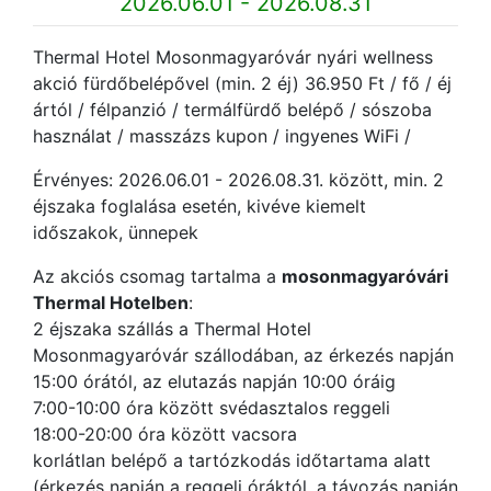
2026.06.01 - 2026.08.31
Thermal Hotel Mosonmagyaróvár nyári wellness
akció fürdőbelépővel (min. 2 éj) 36.950 Ft / fő / éj
ártól / félpanzió / termálfürdő belépő / sószoba
használat / masszázs kupon / ingyenes WiFi /
Érvényes: 2026.06.01 - 2026.08.31. között, min. 2
éjszaka foglalása esetén, kivéve kiemelt
időszakok, ünnepek
Az akciós csomag tartalma a
mosonmagyaróvári
Thermal Hotelben
:
2 éjszaka szállás a Thermal Hotel
Mosonmagyaróvár szállodában, az érkezés napján
15:00 órától, az elutazás napján 10:00 óráig
7:00-10:00 óra között svédasztalos reggeli
18:00-20:00 óra között vacsora
korlátlan belépő a tartózkodás időtartama alatt
(érkezés napján a reggeli óráktól, a távozás napján