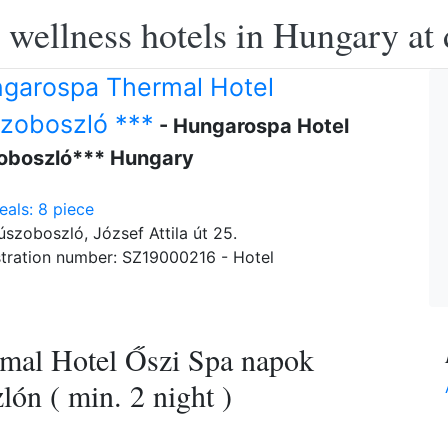
 wellness hotels in Hungary at 
garospa Thermal Hotel
zoboszló ***
- Hungarospa Hotel
oboszló*** Hungary
als: 8 piece
szoboszló, József Attila út 25.
tration number: SZ19000216 - Hotel
mal Hotel Őszi Spa napok
ón ( min. 2 night )