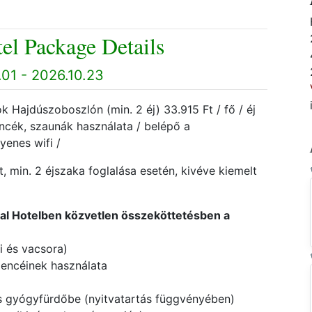
el Package Details
01 - 2026.10.23
Hajdúszoboszlón (min. 2 éj) 33.915 Ft / fő / éj
dencék, szaunák használata / belépő a
yenes wifi /
, min. 2 éjszaka foglalása esetén, kivéve kiemelt
l Hotelben közvetlen összeköttetésben a
i és vacsora)
dencéinek használata
és gyógyfürdőbe (nyitvatartás függvényében)