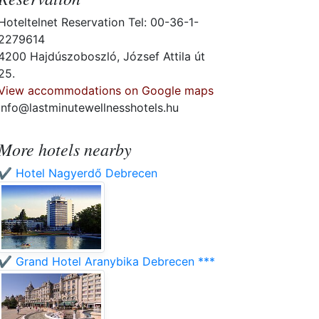
Hoteltelnet Reservation Tel: 00-36-1-
2279614
4200 Hajdúszoboszló, József Attila út
25.
View accommodations on Google maps
info@lastminutewellnesshotels.hu
More hotels nearby
✔️ Hotel Nagyerdő Debrecen
✔️ Grand Hotel Aranybika Debrecen ***