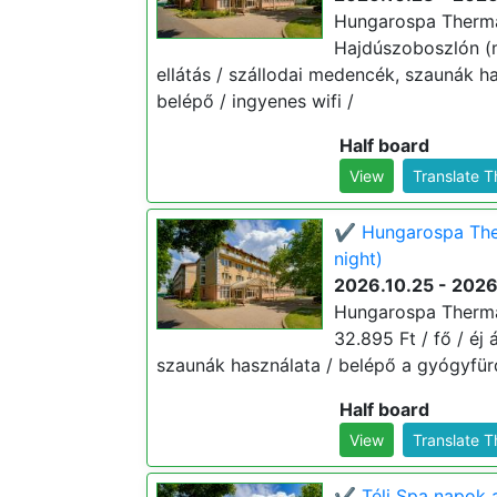
Hungarospa Therma
Hajdúszoboszlón (mi
ellátás / szállodai medencék, szaunák 
belépő / ingyenes wifi /
Half board
View
Translate 
✔️ Hungarospa The
night)
2026.10.25 - 2026
Hungarospa Thermal
32.895 Ft / fő / éj 
szaunák használata / belépő a gyógyfür
Half board
View
Translate 
✔️ Téli Spa napok 