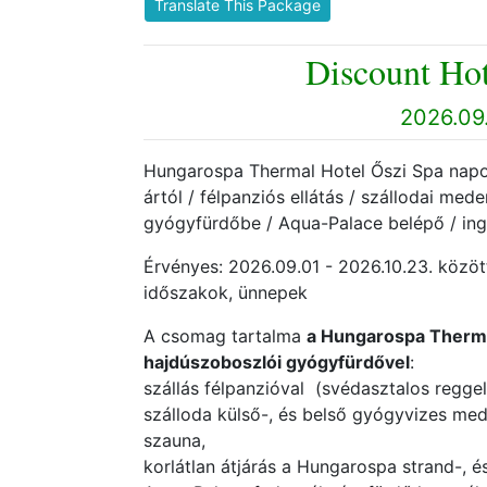
Translate This Package
Discount Hot
2026.09.
Hungarospa Thermal Hotel Őszi Spa napok 
ártól / félpanziós ellátás / szállodai me
gyógyfürdőbe / Aqua-Palace belépő / ing
Érvényes: 2026.09.01 - 2026.10.23. között
időszakok, ünnepek
A csomag tartalma
a Hungarospa Therma
hajdúszoboszlói gyógyfürdővel
:
szállás félpanzióval (svédasztalos reggel
szálloda külső-, és belső gyógyvizes me
szauna,
korlátlan átjárás a Hungarospa strand-, 