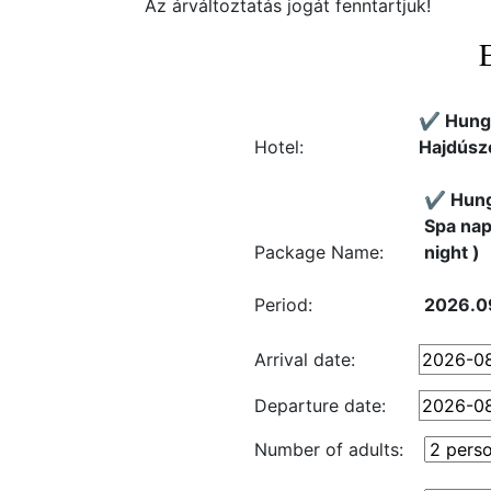
Az árváltoztatás jogát fenntartjuk!
✔️ Hung
Hotel:
Hajdúsz
✔️ Hung
Spa nap
Package Name:
night )
Period:
2026.09
Arrival date:
Departure date:
Number of adults: