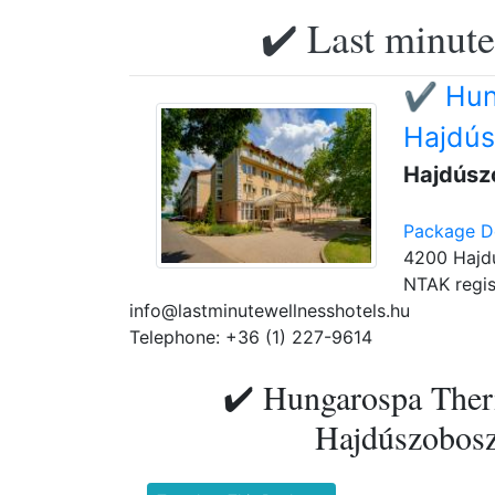
✔️ Last minute
✔️ Hun
Hajdús
Hajdúsz
Package De
4200 Hajdú
NTAK regis
info@lastminutewellnesshotels.hu
Telephone: +36 (1) 227-9614
✔️ Hungarospa Ther
Hajdúszoboszl