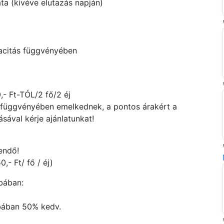
ta (kivéve elutazás napján)
pacitás függvényében
,- Ft-TÓL/2 fő/2 éj
ág függvényében emelkednek, a pontos árakért a
ával kérje ajánlatunkat!
endő!
,- Ft/ fő / éj)
bában:
zobában 50% kedv.