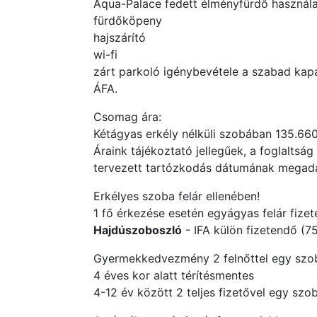
Aqua-Palace fedett élményfürdő használa
fürdőköpeny
hajszárító
wi-fi
zárt parkoló igénybevétele a szabad ka
ÁFA.
Csomag ára:
Kétágyas erkély nélküli szobában 135.660
Áraink tájékoztató jellegűek, a foglalts
tervezett tartózkodás dátumának megadás
Erkélyes szoba felár ellenében!
1 fő érkezése esetén egyágyas felár fizet
Hajdúszoboszló
- IFA külön fizetendő (750
Gyermekkedvezmény 2 felnőttel egy szo
4 éves kor alatt térítésmentes
4-12 év között 2 teljes fizetővel egy s