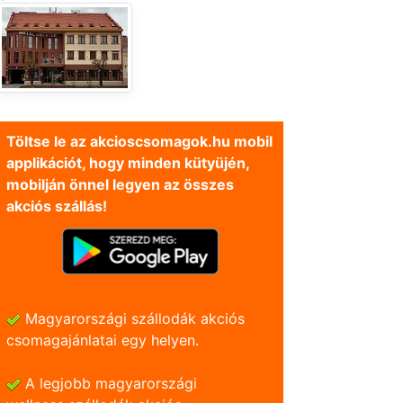
Töltse le az akcioscsomagok.hu mobil
applikációt, hogy minden kütyüjén,
mobilján önnel legyen az összes
akciós szállás!
Magyarországi szállodák akciós
csomagajánlatai egy helyen.
A legjobb magyarországi