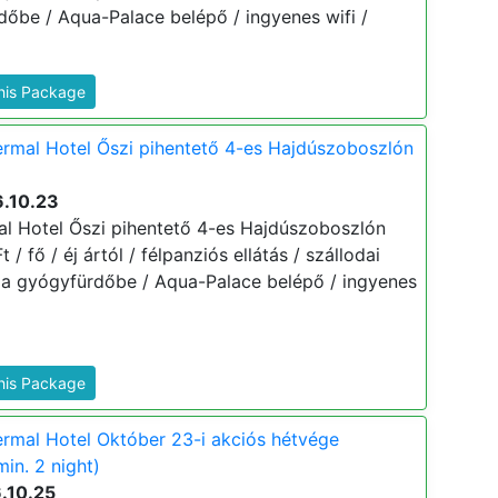
dőbe / Aqua-Palace belépő / ingyenes wifi /
This Package
rmal Hotel Őszi pihentető 4-es Hajdúszoboszlón
6.10.23
l Hotel Őszi pihentető 4-es Hajdúszoboszlón
 / fő / éj ártól / félpanziós ellátás / szállodai
 a gyógyfürdőbe / Aqua-Palace belépő / ingyenes
This Package
rmal Hotel Október 23-i akciós hétvége
in. 2 night)
.10.25