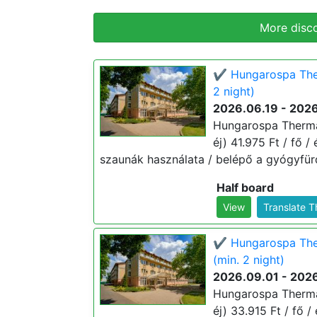
More disc
✔️ Hungarospa The
2 night)
2026.06.19 - 202
Hungarospa Therma
éj) 41.975 Ft / fő /
szaunák használata / belépő a gyógyfür
Half board
View
Translate 
✔️ Hungarospa The
(min. 2 night)
2026.09.01 - 202
Hungarospa Therma
éj) 33.915 Ft / fő /