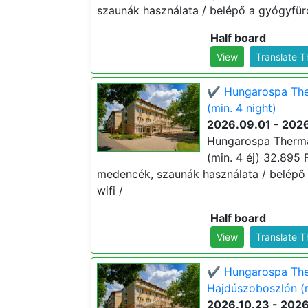
szaunák használata / belépő a gyógyfür
Half board
View
Translate 
✔️ Hungarospa The
(min. 4 night)
2026.09.01 - 202
Hungarospa Therma
(min. 4 éj) 32.895 Ft
medencék, szaunák használata / belépő
wifi /
Half board
View
Translate 
✔️ Hungarospa The
Hajdúszoboszlón (m
2026.10.23 - 2026