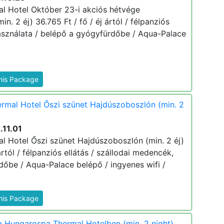
l Hotel Október 23-i akciós hétvége
n. 2 éj) 36.765 Ft / fő / éj ártól / félpanziós
használata / belépő a gyógyfürdőbe / Aqua-Palace
This Package
rmal Hotel Őszi szünet Hajdúszoboszlón (min. 2
.11.01
 Hotel Őszi szünet Hajdúszoboszlón (min. 2 éj)
ártól / félpanziós ellátás / szállodai medencék,
dőbe / Aqua-Palace belépő / ingyenes wifi /
This Package
a Hungarospa Thermal Hotelben (min. 2 night)