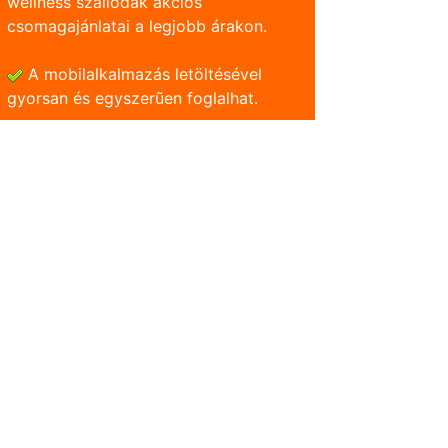
wellness szállodák akciós
csomagajánlatai a legjobb árakon.
A mobilalkalmazás letöltésével
gyorsan és egyszerũen foglalhat.