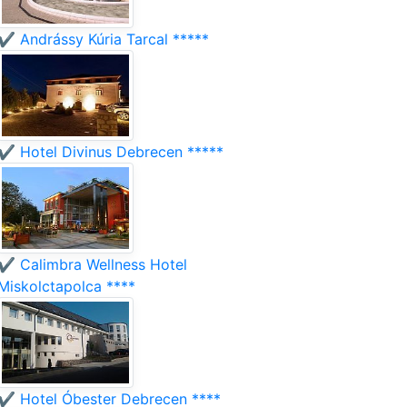
✔️ Andrássy Kúria Tarcal *****
✔️ Hotel Divinus Debrecen *****
✔️ Calimbra Wellness Hotel
Miskolctapolca ****
✔️ Hotel Óbester Debrecen ****