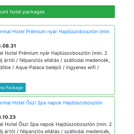
ount hotel packages
rmal Hotel Prémium nyár Hajdúszoboszlón (min.
6.08.31
l Hotel Prémium nyár Hajdúszoboszlón (min. 2
 éj ártól / félpanziós ellátás / szállodai medencék,
dőbe / Aqua-Palace belépő / ingyenes wifi /
This Package
rmal Hotel Őszi Spa napok Hajdúszoboszlón
6.10.23
l Hotel Őszi Spa napok Hajdúszoboszlón (min. 2
 éj ártól / félpanziós ellátás / szállodai medencék,