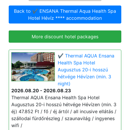
Back to ✔️ ENSANA Thermal Aqua Health Spa
Hotel Hévíz **** accommodation
More discount hotel packages
✔️ Thermal AQUA Ensana
Health Spa Hotel
Augusztus 20-i hosszú
hétvége Hévízen (min. 3
night)
2026.08.20 - 2026.08.23
Thermal AQUA Ensana Health Spa Hotel
Augusztus 20-i hosszú hétvége Hévízen (min. 3
éj) 47.852 Ft / fő / éj ártól / all incusive ellátás /
szállodai fürdőrészleg / szaunavilág / ingyenes
wifi /