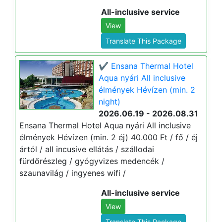
All-inclusive service
View
Translate This Package
✔️ Ensana Thermal Hotel
Aqua nyári All inclusive
élmények Hévízen (min. 2
night)
2026.06.19 - 2026.08.31
Ensana Thermal Hotel Aqua nyári All inclusive
élmények Hévízen (min. 2 éj) 40.000 Ft / fő / éj
ártól / all incusive ellátás / szállodai
fürdőrészleg / gyógyvizes medencék /
szaunavilág / ingyenes wifi /
All-inclusive service
View
Translate This Package