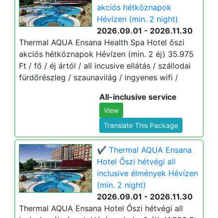
akciós hétköznapok
Hévízen (min. 2 night)
2026.09.01 - 2026.11.30
Thermal AQUA Ensana Health Spa Hotel őszi
akciós hétköznapok Hévízen (min. 2 éj) 35.975
Ft / fő / éj ártól / all incusive ellátás / szállodai
fürdőrészleg / szaunavilág / ingyenes wifi /
All-inclusive service
View
Translate This Package
✔️ Thermal AQUA Ensana
Hotel Őszi hétvégi all
inclusive élmények Hévízen
(min. 2 night)
2026.09.01 - 2026.11.30
Thermal AQUA Ensana Hotel Őszi hétvégi all