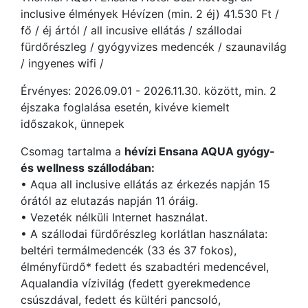
inclusive élmények Hévízen (min. 2 éj) 41.530 Ft /
fő / éj ártól / all incusive ellátás / szállodai
fürdőrészleg / gyógyvizes medencék / szaunavilág
/ ingyenes wifi /
Érvényes: 2026.09.01 - 2026.11.30. között, min. 2
éjszaka foglalása esetén, kivéve kiemelt
időszakok, ünnepek
Csomag tartalma a
hévízi Ensana AQUA gyógy-
és wellness szállodában:
• Aqua all inclusive ellátás az érkezés napján 15
órától az elutazás napján 11 óráig.
• Vezeték nélküli Internet használat.
• A szállodai fürdőrészleg korlátlan használata:
beltéri termálmedencék (33 és 37 fokos),
élményfürdő* fedett és szabadtéri medencével,
Aqualandia vízivilág (fedett gyerekmedence
csúszdával, fedett és kültéri pancsoló,