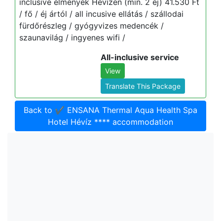
inclusive élmények Hévízen (min. 2 éj) 41.530 Ft
/ fő / éj ártól / all incusive ellátás / szállodai
fürdőrészleg / gyógyvizes medencék /
szaunavilág / ingyenes wifi /
All-inclusive service
View
Translate This Package
Back to ✔️ ENSANA Thermal Aqua Health Spa
Hotel Hévíz **** accommodation