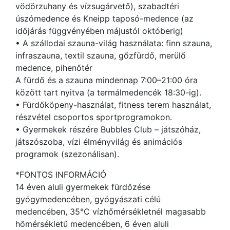
vödörzuhany és vízsugárvető), szabadtéri
úszómedence és Kneipp taposó-medence (az
időjárás függvényében májustól októberig)
• A szállodai szauna-világ használata: finn szauna,
infraszauna, textil szauna, gőzfürdő, merülő
medence, pihenőtér
A fürdő és a szauna mindennap 7:00–21:00 óra
között tart nyitva (a termálmedencék 18:30-ig).
• Fürdőköpeny-használat, fitness terem használat,
részvétel csoportos sportprogramokon.
• Gyermekek részére Bubbles Club – játszóház,
játszószoba, vízi élményvilág és animációs
programok (szezonálisan).
*FONTOS INFORMÁCIÓ
14 éven aluli gyermekek fürdőzése
gyógymedencében, gyógyászati célú
medencében, 35°C vízhőmérsékletnél magasabb
hőmérsékletű medencében, 6 éven aluli