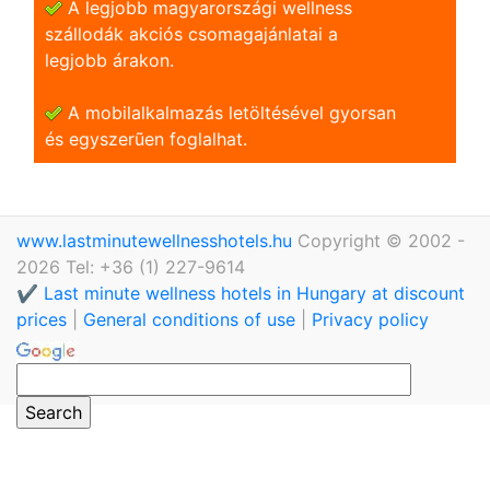
A legjobb magyarországi wellness
szállodák akciós csomagajánlatai a
legjobb árakon.
A mobilalkalmazás letöltésével gyorsan
és egyszerũen foglalhat.
www.lastminutewellnesshotels.hu
Copyright © 2002 -
2026 Tel: +36 (1) 227-9614
✔️ Last minute wellness hotels in Hungary at discount
prices
|
General conditions of use
|
Privacy policy