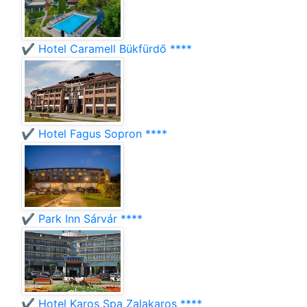
✔️ Hotel Caramell Bükfürdő ****
✔️ Hotel Fagus Sopron ****
✔️ Park Inn Sárvár ****
✔️ Hotel Karos Spa Zalakaros ****