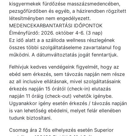
kisgyermekek fürdőzése masszázsmedencében,
pezsgőfürdőben és egyéb, a házirendben rögzített
létesítményben nem engedélyezett.
MEDENCEKARBANTARTÁSI IDŐPONTOK
Élményfürdő: 2026. október 4-6. (3 nap)
Ez idő alatt a a szálloda wellness részlegének
összes többi szolgáltatáseleme zavartalanul fog
működni. A dátumváltoztatás jogát fenntartjuk.
Felhívjuk kedves vendégeink figyelmét, hogy az
ebéd sem érkezés, sem távozás napján nem része
az all inclusive ellátásnak, mivel szolgáltatásaink
érkezés napján 15 órától (check-in) elutazás
napján 11 óráig (check-out) vehetők igénybe.
Ugyanakkor igény esetén érkezés / távozás napján
is van lehetőség ebédelni, melyet felár ellenében
tudunk biztosítani.
Csomag ára 2 fős elhelyezés esetén Superior