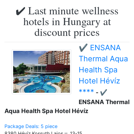
✔️ Last minute wellness
hotels in Hungary at
discount prices
✔️ ENSANA
Thermal Aqua
Health Spa
Hotel Hévíz
****
- ✔️
ENSANA Thermal
Aqua Health Spa Hotel Hévíz
Package Deals: 5 piece
8380 Hévíz,Kossuth Lajos u. 13-15.