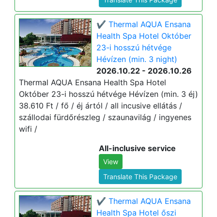
✔️ Thermal AQUA Ensana
Health Spa Hotel Október
23-i hosszú hétvége
Hévízen (min. 3 night)
2026.10.22 - 2026.10.26
Thermal AQUA Ensana Health Spa Hotel
Október 23-i hosszú hétvége Hévízen (min. 3 éj)
38.610 Ft / fő / éj ártól / all incusive ellátás /
szállodai fürdőrészleg / szaunavilág / ingyenes
wifi /
All-inclusive service
View
Translate This Package
✔️ Thermal AQUA Ensana
Health Spa Hotel őszi