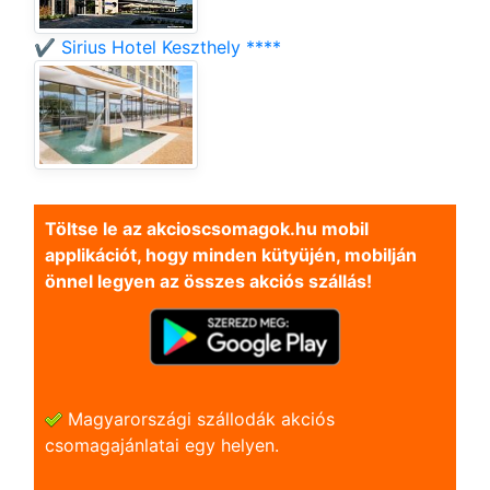
✔️ Sirius Hotel Keszthely ****
Töltse le az akcioscsomagok.hu mobil
applikációt, hogy minden kütyüjén, mobilján
önnel legyen az összes akciós szállás!
Magyarországi szállodák akciós
csomagajánlatai egy helyen.