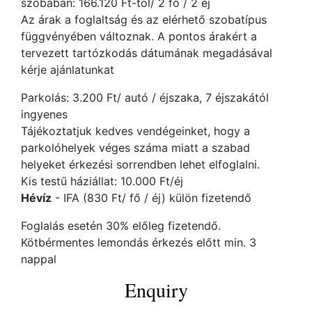
szobában: 166.120 Ft-tól/ 2 fő / 2 éj
Az árak a foglaltság és az elérhető szobatípus
függvényében változnak. A pontos árakért a
tervezett tartózkodás dátumának megadásával
kérje ajánlatunkat
Parkolás: 3.200 Ft/ autó / éjszaka, 7 éjszakától
ingyenes
Tájékoztatjuk kedves vendégeinket, hogy a
parkolóhelyek véges száma miatt a szabad
helyeket érkezési sorrendben lehet elfoglalni.
Kis testű háziállat: 10.000 Ft/éj
Hévíz
- IFA (830 Ft/ fő / éj) külön fizetendő
Foglalás esetén 30% előleg fizetendő.
Kötbérmentes lemondás érkezés előtt min. 3
nappal
Enquiry