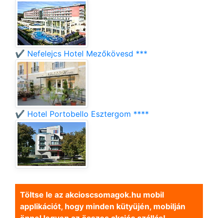
✔️ Nefelejcs Hotel Mezőkövesd ***
✔️ Hotel Portobello Esztergom ****
Töltse le az akcioscsomagok.hu mobil
applikációt, hogy minden kütyüjén, mobilján