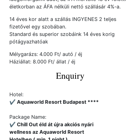
életkorban az ÁFA nélküli nettó szállásár 4%-a.
14 éves kor alatt a szállás INGYENES 2 teljes
fizetővel egy szobában.
Standard és superior szobáink 14 éves korig
pótágyazhatóak
Mélygarázs: 4.000 Ft/ autó / éj
Háziállat: 8.000 Ft/ állat / éj
Enquiry
Hotel:
✔️ Aquaworld Resort Budapest ****
Package Name:
✔️ Chill Out éld át újra akciós nyári
wellness az Aquaworld Resort
Hotelben ( min. 1 night )