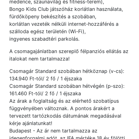
medence, szaunavilág és fitness-terem),
Bongo Kids Club játszóház korlátlan használata,
fürdőköpeny bekészítés a szobában,
korlátlan vezeték nélküli internet-hozzáférés a
szálloda egész területén (Wi-Fi),
ingyenes szabadtéri parkolás.
A csomagajánlatban szereplő félpanziós ellátás az
italokat nem tartalmazza!
Csomagár Standard szobában hétköznap (v-cs):
134.940 Ft-tól/ 2 fő / 1 éjszaka
Csomagár Standard szobában hétvégén (p-szo):
161.460 Ft-tól/ 2 fő / 1 éjszaka
Az árak a foglaltság és az elérhető szobatípus
függvényében változnak. A pontos árakért a
tervezett tartózkodás dátumának megadásával
kérje ajánlatunkat!
Budapest - Az ár nem tartalmazza az
idegenforgalmi adót, az IFA mértéke 18 év fölötti