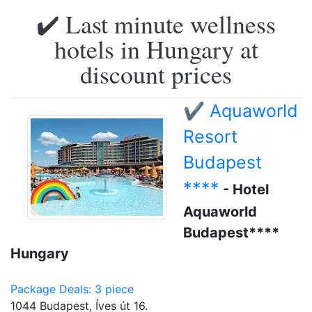
✔️ Last minute wellness
hotels in Hungary at
discount prices
✔️ Aquaworld
Resort
Budapest
****
- Hotel
Aquaworld
Budapest****
Hungary
Package Deals: 3 piece
1044 Budapest, Íves út 16.