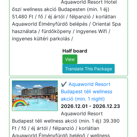
Aquaworld Resort Hotel
őszi wellness akció Budapesten (min. 1 éj)
51.480 Ft / fő / éj ártól / félpanzió / korlátlan
Aquaworld Élményfürdő belépés / Oriental Spa
használata / fürdőköpeny / ingyenes Wifi /
ingyenes kültéri parkolás /
Half board
View
Translate This Package
✔️ Aquaworld Resort
Budapest téli wellness
akció (min. 1 night)
2026.12.01 - 2026.12.23
Aquaworld Resort
Budapest téli wellness akció (min. 1 éj) 39.390
Ft / fő / éj ártól / félpanzió / korlátlan
Aquaworld Élményfürdő belépő / wellness