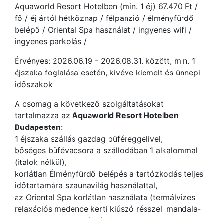
Aquaworld Resort Hotelben (min. 1 éj) 67.470 Ft /
fő / éj ártól hétköznap / félpanzió / élményfürdő
belépő / Oriental Spa használat / ingyenes wifi /
ingyenes parkolás /
Érvényes: 2026.06.19 - 2026.08.31. között, min. 1
éjszaka foglalása esetén, kivéve kiemelt és ünnepi
időszakok
A csomag a következő szolgáltatásokat
tartalmazza az
Aquaworld Resort Hotelben
Budapesten
:
1 éjszaka szállás gazdag büféreggelivel,
bőséges büfévacsora a szállodában 1 alkalommal
(italok nélkül),
korlátlan Élményfürdő belépés a tartózkodás teljes
időtartamára szaunavilág használattal,
az Oriental Spa korlátlan használata (termálvizes
relaxációs medence kerti kiúszó résszel, mandala-