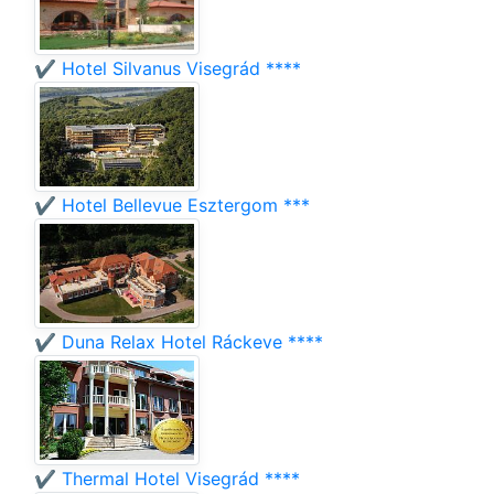
✔️ Hotel Silvanus Visegrád ****
✔️ Hotel Bellevue Esztergom ***
✔️ Duna Relax Hotel Ráckeve ****
✔️ Thermal Hotel Visegrád ****