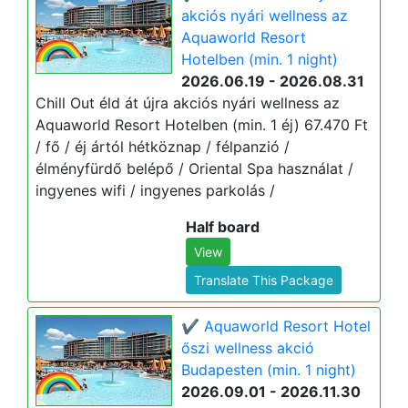
akciós nyári wellness az
Aquaworld Resort
Hotelben (min. 1 night)
2026.06.19 - 2026.08.31
Chill Out éld át újra akciós nyári wellness az
Aquaworld Resort Hotelben (min. 1 éj) 67.470 Ft
/ fő / éj ártól hétköznap / félpanzió /
élményfürdő belépő / Oriental Spa használat /
ingyenes wifi / ingyenes parkolás /
Half board
View
Translate This Package
✔️ Aquaworld Resort Hotel
őszi wellness akció
Budapesten (min. 1 night)
2026.09.01 - 2026.11.30