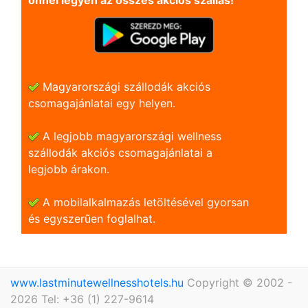
önnel legyen az összes akciós szállás!
Magyarországi szállodák akciós
csomagajánlatai egy helyen.
A legjobb magyarországi wellness
szállodák akciós csomagajánlatai a
legjobb árakon.
A mobilalkalmazás letöltésével gyorsan
és egyszerũen foglalhat.
www.lastminutewellnesshotels.hu
Copyright © 2002 -
2026 Tel: +36 (1) 227-9614