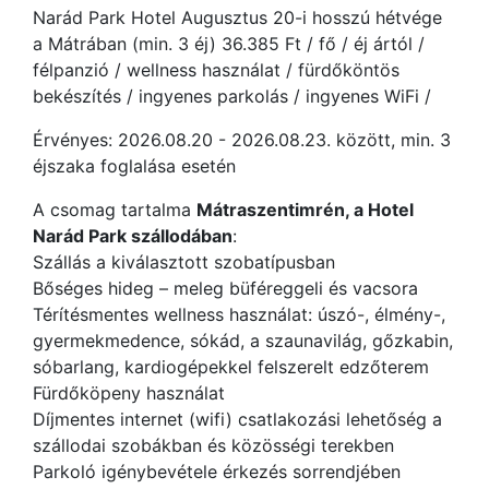
Narád Park Hotel Augusztus 20-i hosszú hétvége
a Mátrában (min. 3 éj) 36.385 Ft / fő / éj ártól /
félpanzió / wellness használat / fürdőköntös
bekészítés / ingyenes parkolás / ingyenes WiFi /
Érvényes: 2026.08.20 - 2026.08.23. között, min. 3
éjszaka foglalása esetén
A csomag tartalma
Mátraszentimrén, a Hotel
Narád Park szállodában
:
Szállás a kiválasztott szobatípusban
Bőséges hideg – meleg büféreggeli és vacsora
Térítésmentes wellness használat: úszó-, élmény-,
gyermekmedence, sókád, a szaunavilág, gőzkabin,
sóbarlang, kardiogépekkel felszerelt edzőterem
Fürdőköpeny használat
Díjmentes internet (wifi) csatlakozási lehetőség a
szállodai szobákban és közösségi terekben
Parkoló igénybevétele érkezés sorrendjében