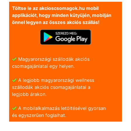
Töltse le az akcioscsomagok.hu mobil
applikációt, hogy minden kütyüjén, mobilján
önnel legyen az összes akciós szállás!
Magyarországi szállodák akciós
csomagajánlatai egy helyen.
A legjobb magyarországi wellness
szállodák akciós csomagajánlatai a
legjobb árakon.
A mobilalkalmazás letöltésével gyorsan
és egyszerũen foglalhat.