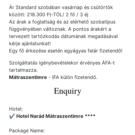
Ár Standard szobában vasárnap és csütörtök
között: 218.300 Ft-TÓL/ 2 fő / 3 éj
Az árak a foglaltság és az elérhető szobatípus
függvényében változnak. A pontos árakért a
tervezett tartózkodás dátumának megadásával
kérje ajánlatunkat!
Egy fő érkezése esetén egyágyas felár fizetendő!
Szolgáltatás igénybevételekor érvényes ÁFA-t
tartalmazza.
Mátraszentimre
- IFA külön fizetendő.
Enquiry
Hotel:
✔️ Hotel Narád Mátraszentimre ****
Package Name: