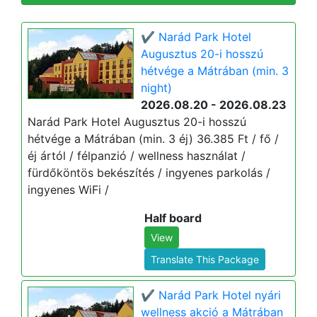
✔️ Narád Park Hotel
Augusztus 20-i hosszú
hétvége a Mátrában (min. 3
night)
2026.08.20 - 2026.08.23
Narád Park Hotel Augusztus 20-i hosszú
hétvége a Mátrában (min. 3 éj) 36.385 Ft / fő /
éj ártól / félpanzió / wellness használat /
fürdőköntös bekészítés / ingyenes parkolás /
ingyenes WiFi /
Half board
View
Translate This Package
✔️ Narád Park Hotel nyári
wellness akció a Mátrában