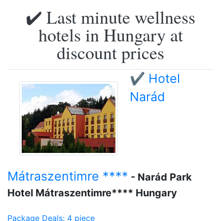
✔️ Last minute wellness
hotels in Hungary at
discount prices
✔️ Hotel
Narád
Mátraszentimre ****
- Narád Park
Hotel Mátraszentimre**** Hungary
Package Deals: 4 piece