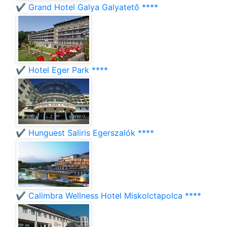
✔️ Grand Hotel Galya Galyatető ****
✔️ Hotel Eger Park ****
✔️ Hunguest Saliris Egerszalók ****
✔️ Calimbra Wellness Hotel Miskolctapolca ****