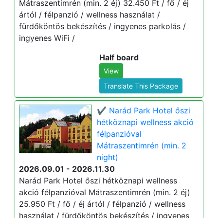
Mátraszentimrén (min. 2 éj) 32.450 Ft / fő / éj
ártól / félpanzió / wellness használat /
fürdőköntös bekészítés / ingyenes parkolás /
ingyenes WiFi /
Half board
View
Translate This Package
✔️ Narád Park Hotel őszi
hétköznapi wellness akció
félpanzióval
Mátraszentimrén (min. 2
night)
2026.09.01 - 2026.11.30
Narád Park Hotel őszi hétköznapi wellness
akció félpanzióval Mátraszentimrén (min. 2 éj)
25.950 Ft / fő / éj ártól / félpanzió / wellness
használat / fürdőköntös bekészítés / ingyenes