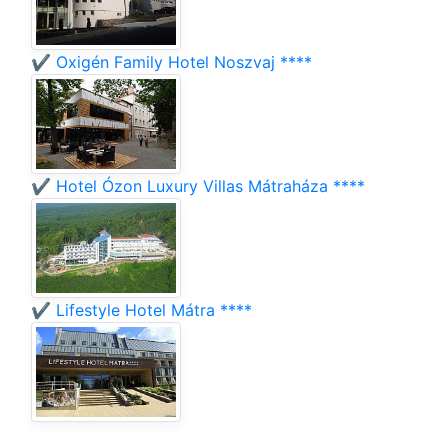
✔️ Oxigén Family Hotel Noszvaj ****
✔️ Hotel Ózon Luxury Villas Mátraháza ****
✔️ Lifestyle Hotel Mátra ****