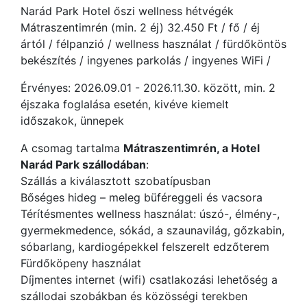
Narád Park Hotel őszi wellness hétvégék
Mátraszentimrén (min. 2 éj) 32.450 Ft / fő / éj
ártól / félpanzió / wellness használat / fürdőköntös
bekészítés / ingyenes parkolás / ingyenes WiFi /
Érvényes: 2026.09.01 - 2026.11.30. között, min. 2
éjszaka foglalása esetén, kivéve kiemelt
időszakok, ünnepek
A csomag tartalma
Mátraszentimrén, a Hotel
Narád Park szállodában
:
Szállás a kiválasztott szobatípusban
Bőséges hideg – meleg büféreggeli és vacsora
Térítésmentes wellness használat: úszó-, élmény-,
gyermekmedence, sókád, a szaunavilág, gőzkabin,
sóbarlang, kardiogépekkel felszerelt edzőterem
Fürdőköpeny használat
Díjmentes internet (wifi) csatlakozási lehetőség a
szállodai szobákban és közösségi terekben