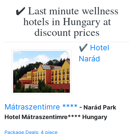
✔️ Last minute wellness
hotels in Hungary at
discount prices
✔️ Hotel
Narád
Mátraszentimre ****
- Narád Park
Hotel Mátraszentimre**** Hungary
Package Deals: 4 piece