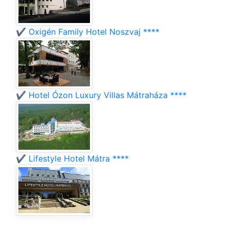
✔️ Oxigén Family Hotel Noszvaj ****
✔️ Hotel Ózon Luxury Villas Mátraháza ****
✔️ Lifestyle Hotel Mátra ****