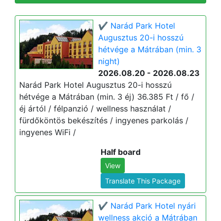
✔️ Narád Park Hotel
Augusztus 20-i hosszú
hétvége a Mátrában (min. 3
night)
2026.08.20 - 2026.08.23
Narád Park Hotel Augusztus 20-i hosszú
hétvége a Mátrában (min. 3 éj) 36.385 Ft / fő /
éj ártól / félpanzió / wellness használat /
fürdőköntös bekészítés / ingyenes parkolás /
ingyenes WiFi /
Half board
View
Translate This Package
✔️ Narád Park Hotel nyári
wellness akció a Mátrában