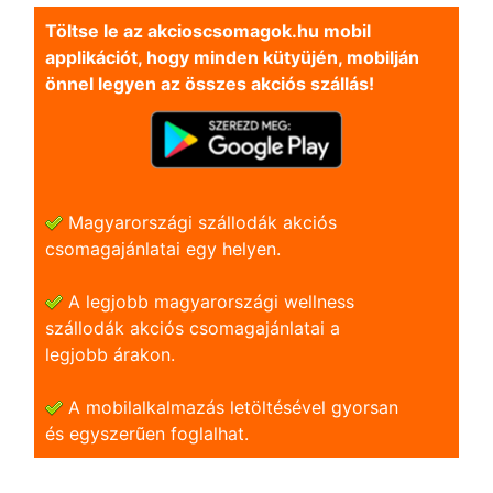
Töltse le az akcioscsomagok.hu mobil
applikációt, hogy minden kütyüjén, mobilján
önnel legyen az összes akciós szállás!
Magyarországi szállodák akciós
csomagajánlatai egy helyen.
A legjobb magyarországi wellness
szállodák akciós csomagajánlatai a
legjobb árakon.
A mobilalkalmazás letöltésével gyorsan
és egyszerũen foglalhat.