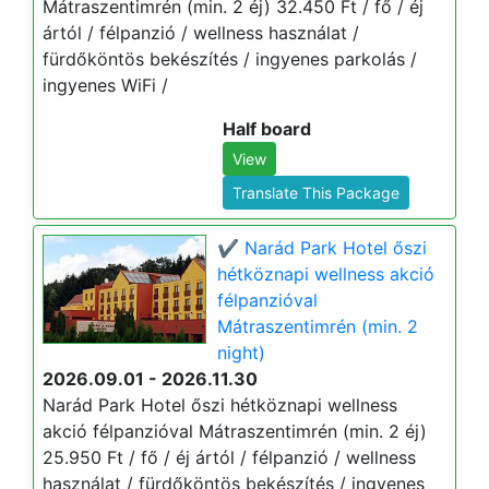
Mátraszentimrén (min. 2 éj) 32.450 Ft / fő / éj
ártól / félpanzió / wellness használat /
fürdőköntös bekészítés / ingyenes parkolás /
ingyenes WiFi /
Half board
View
Translate This Package
✔️ Narád Park Hotel őszi
hétköznapi wellness akció
félpanzióval
Mátraszentimrén (min. 2
night)
2026.09.01 - 2026.11.30
Narád Park Hotel őszi hétköznapi wellness
akció félpanzióval Mátraszentimrén (min. 2 éj)
25.950 Ft / fő / éj ártól / félpanzió / wellness
használat / fürdőköntös bekészítés / ingyenes