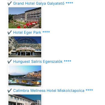
✔️ Grand Hotel Galya Galyatető ****
✔️ Hotel Eger Park ****
✔️ Hunguest Saliris Egerszalók ****
✔️ Calimbra Wellness Hotel Miskolctapolca ****