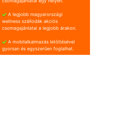
csomagajánlatai egy helyen.
A legjobb magyarországi
wellness szállodák akciós
csomagajánlatai a legjobb árakon.
A mobilalkalmazás letöltésével
gyorsan és egyszerũen foglalhat.