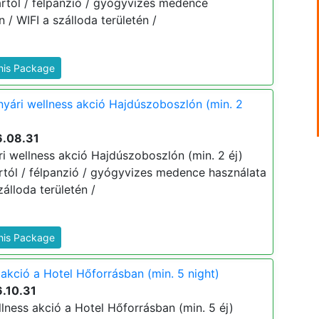
 ártól / félpanzió / gyógyvizes medence
/ WIFI a szálloda területén /
This Package
nyári wellness akció Hajdúszoboszlón (min. 2
6.08.31
ri wellness akció Hajdúszoboszlón (min. 2 éj)
 ártól / félpanzió / gyógyvizes medence használata
álloda területén /
This Package
akció a Hotel Hőforrásban (min. 5 night)
.10.31
lness akció a Hotel Hőforrásban (min. 5 éj)