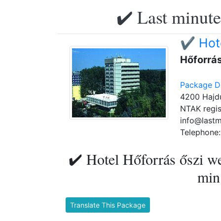
✔️ Last minute
✔️ Hot
Hőforrá
Package De
4200 Hajdú
NTAK regis
info@lastm
Telephone:
✔️ Hotel Hőforrás őszi w
min.
Translate This Package