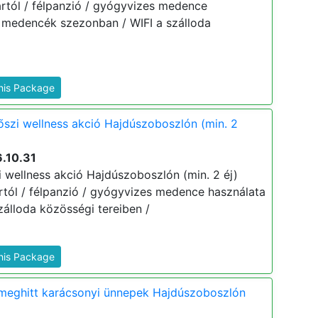
 ártól / félpanzió / gyógyvizes medence
ri medencék szezonban / WIFI a szálloda
This Package
őszi wellness akció Hajdúszoboszlón (min. 2
.10.31
i wellness akció Hajdúszoboszlón (min. 2 éj)
 ártól / félpanzió / gyógyvizes medence használata
zálloda közösségi tereiben /
This Package
 meghitt karácsonyi ünnepek Hajdúszoboszlón