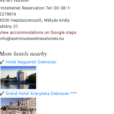
Hoteltelnet Reservation Tel: 00-36-1-
2279614
4200 Hajdúszoboszló, Mátyás király
sétány 21.
View accommodations on Google maps
info@lastminutewellnesshotels.hu
More hotels nearby
✔️ Hotel Nagyerdő Debrecen
✔️ Grand Hotel Aranybika Debrecen ***