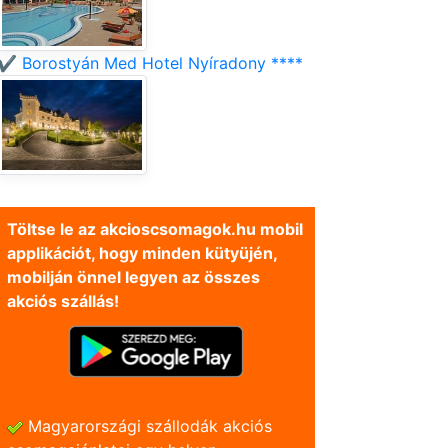
✔️ Borostyán Med Hotel Nyíradony ****
Töltse le az akcioscsomagok.hu mobil
applikációt, hogy minden kütyüjén,
mobilján önnel legyen az összes
akciós szállás!
Magyarországi szállodák akciós