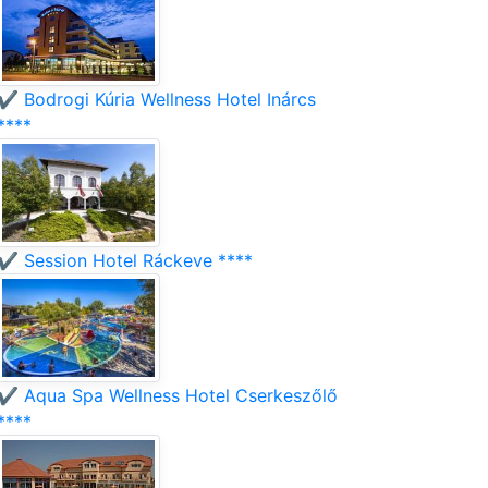
✔️ Bodrogi Kúria Wellness Hotel Inárcs
****
✔️ Session Hotel Ráckeve ****
✔️ Aqua Spa Wellness Hotel Cserkeszőlő
****