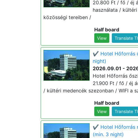
20.800 Ft / fő / éj
használata / külté
közösségi tereiben /
Half board
View
Translate 
✔️ Hotel Hőforrás 
night)
2026.09.01 - 2026
Hotel Hőforrás ősz
21.900 Ft / fő / éj
/ kültéri medencék szezonban / WIFI a s
Half board
View
Translate 
✔️ Hotel Hőforrás
(min. 3 night)