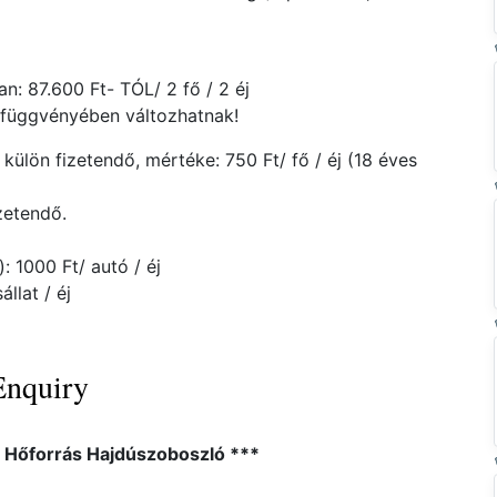
: 87.600 Ft- TÓL/ 2 fő / 2 éj
g függvényében változhatnak!
külön fizetendő, mértéke: 750 Ft/ fő / éj (18 éves
zetendő.
: 1000 Ft/ autó / éj
állat / éj
Enquiry
l Hőforrás Hajdúszoboszló ***