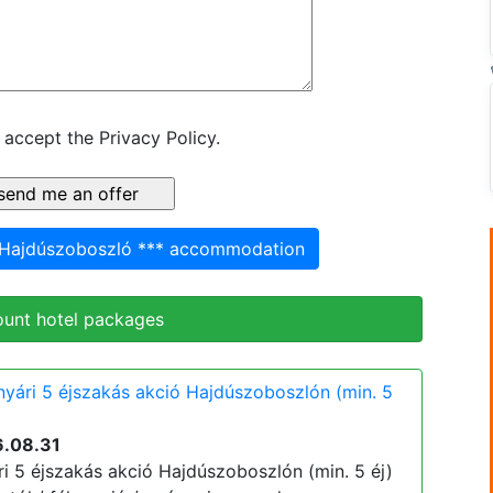
 accept the Privacy Policy.
s Hajdúszoboszló *** accommodation
ount hotel packages
nyári 5 éjszakás akció Hajdúszoboszlón (min. 5
6.08.31
ri 5 éjszakás akció Hajdúszoboszlón (min. 5 éj)