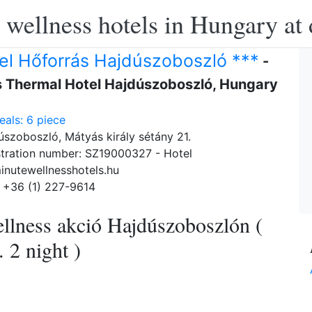
 wellness hotels in Hungary at 
el Hőforrás Hajdúszoboszló ***
-
s Thermal Hotel Hajdúszoboszló, Hungary
als: 6 piece
szoboszló, Mátyás király sétány 21.
tration number: SZ19000327 - Hotel
inutewellnesshotels.hu
 +36 (1) 227-9614
ellness akció Hajdúszoboszlón (
 2 night )