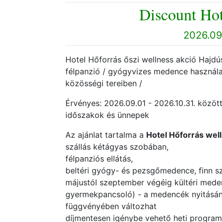
Discount Hot
2026.09.
Hotel Hőforrás őszi wellness akció Hajdúsz
félpanzió / gyógyvizes medence használa
közösségi tereiben /
Érvényes: 2026.09.01 - 2026.10.31. között
időszakok és ünnepek
Az ajánlat tartalma a
Hotel Hőforrás wel
szállás kétágyas szobában,
félpanziós ellátás,
beltéri gyógy- és pezsgőmedence, finn s
májustól szeptember végéig kültéri mede
gyermekpancsoló) - a medencék nyitásán
függvényében változhat
díjmentesen igénybe vehető heti programo