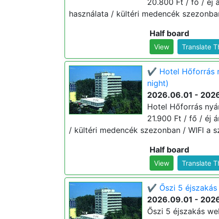
20.800 Ft / fő / éj
használata / kültéri medencék szezonban 
Half board
View
Translate 
✔️ Hotel Hőforrás 
night)
2026.06.01 - 202
Hotel Hőforrás nyá
21.900 Ft / fő / éj
/ kültéri medencék szezonban / WIFI a sz
Half board
View
Translate 
✔️ Őszi 5 éjszakás 
2026.09.01 - 2026
Őszi 5 éjszakás wel