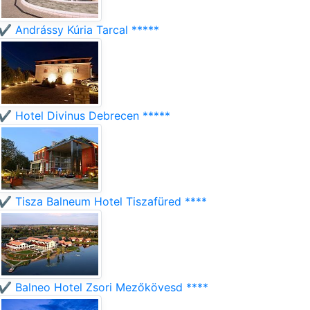
✔️ Andrássy Kúria Tarcal *****
✔️ Hotel Divinus Debrecen *****
✔️ Tisza Balneum Hotel Tiszafüred ****
✔️ Balneo Hotel Zsori Mezőkövesd ****