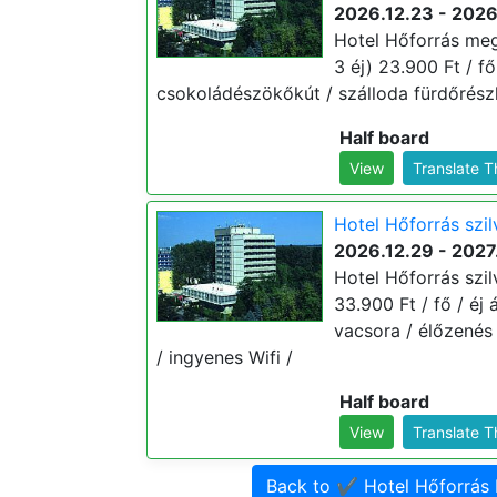
2026.12.23 - 2026
Hotel Hőforrás meg
3 éj) 23.900 Ft / fő
csokoládészökőkút / szálloda fürdőrészl
Half board
View
Translate 
Hotel Hőforrás szil
2026.12.29 - 2027
Hotel Hőforrás szil
33.900 Ft / fő / éj 
vacsora / élőzenés
/ ingyenes Wifi /
Half board
View
Translate 
Back to ✔️ Hotel Hőforrá