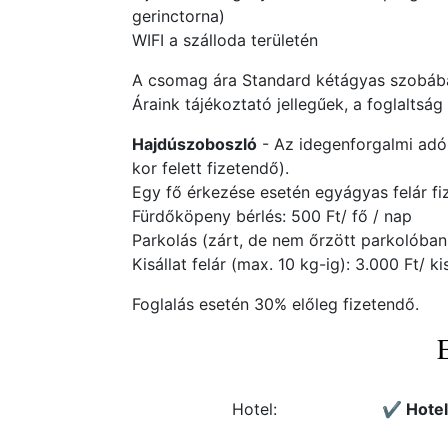
gerinctorna)
WIFI a szálloda területén
A csomag ára Standard kétágyas szobában
Áraink tájékoztató jellegűek, a foglaltsá
Hajdúszoboszló
- Az idegenforgalmi adó 
kor felett fizetendő).
Egy fő érkezése esetén egyágyas felár fi
Fürdőköpeny bérlés: 500 Ft/ fő / nap
Parkolás (zárt, de nem őrzött parkolóban)
Kisállat felár (max. 10 kg-ig): 3.000 Ft/ kis
Foglalás esetén 30% előleg fizetendő.
Hotel:
✔️ Hote