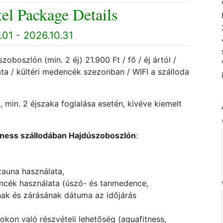
el Package Details
01 - 2026.10.31
oboszlón (min. 2 éj) 21.900 Ft / fő / éj ártól /
ta / kültéri medencék szezonban / WIFI a szálloda
, min. 2 éjszaka foglalása esetén, kivéve kiemelt
lness szállodában Hajdúszoboszlón
:
zauna használata,
ncék használata (úszó- és tanmedence,
ak és zárásának dátuma az időjárás
kon való részvételi lehetőség (aquafitness,