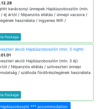
.12.28
hitt karácsonyi ünnepek Hajdúszoboszlón (min.
 / éj ártól / félpanziós ellátás / ünnepi vacsora /
egének használata / ingyenes Wifi /
This Package
veszteri akció Hajdúszoboszlón (min. 3 night)
.01.01
veszteri akció Hajdúszoboszlón (min. 3 éj)
ártól / félpanziós ellátás / szilveszteri ünnepi
 mulatság / szálloda fürdőrészlegének használata
This Package
s Hajdúszoboszló *** accommodation