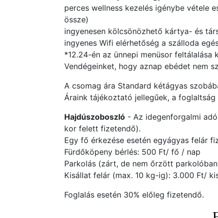
perces wellness kezelés igénybe vétele
össze)
ingyenesen kölcsönözhető kártya- és tár
ingyenes Wifi elérhetőség a szálloda egé
*12.24-én az ünnepi menüsor feltálalása k
Vendégeinket, hogy aznap ebédet nem sz
A csomag ára Standard kétágyas szobában
Áraink tájékoztató jellegűek, a foglaltsá
Hajdúszoboszló
- Az idegenforgalmi adó 
kor felett fizetendő).
Egy fő érkezése esetén egyágyas felár fi
Fürdőköpeny bérlés: 500 Ft/ fő / nap
Parkolás (zárt, de nem őrzött parkolóban)
Kisállat felár (max. 10 kg-ig): 3.000 Ft/ kis
Foglalás esetén 30% előleg fizetendő.