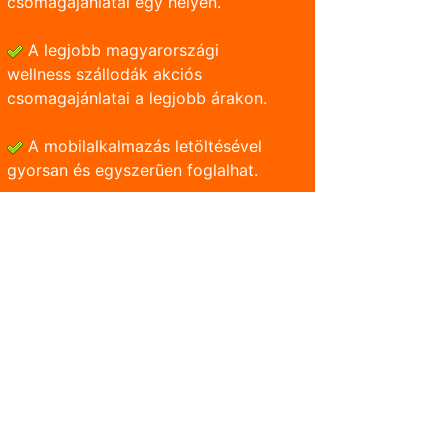
csomagajánlatai egy helyen.
A legjobb magyarországi
wellness szállodák akciós
csomagajánlatai a legjobb árakon.
A mobilalkalmazás letöltésével
gyorsan és egyszerũen foglalhat.