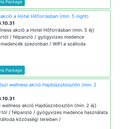
This Package
akció a Hotel Hőforrásban (min. 5 night)
.10.31
lness akció a Hotel Hőforrásban (min. 5 éj)
 ártól / félpanzió / gyógyvizes medence
ri medencék szezonban / WIFI a szálloda
This Package
őszi wellness akció Hajdúszoboszlón (min. 2
.10.31
i wellness akció Hajdúszoboszlón (min. 2 éj)
 ártól / félpanzió / gyógyvizes medence használata
zálloda közösségi tereiben /