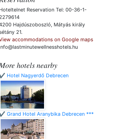
Hoteltelnet Reservation Tel: 00-36-1-
2279614
4200 Hajdúszoboszló, Mátyás király
sétány 21.
View accommodations on Google maps
info@lastminutewellnesshotels.hu
More hotels nearby
✔️ Hotel Nagyerdő Debrecen
✔️ Grand Hotel Aranybika Debrecen ***