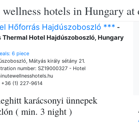
 wellness hotels in Hungary at 
el Hőforrás Hajdúszoboszló ***
-
s Thermal Hotel Hajdúszoboszló, Hungary
als: 6 piece
szoboszló, Mátyás király sétány 21.
tration number: SZ19000327 - Hotel
inutewellnesshotels.hu
 +36 (1) 227-9614
eghitt karácsonyi ünnepek
ón ( min. 3 night )