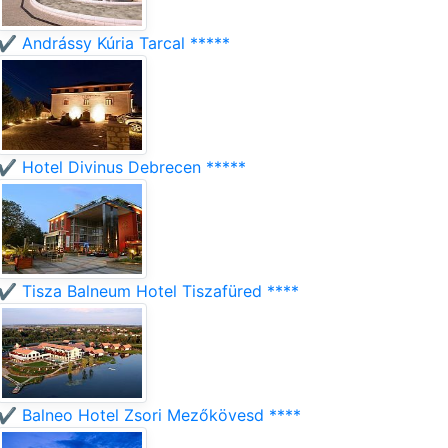
✔️ Andrássy Kúria Tarcal *****
✔️ Hotel Divinus Debrecen *****
✔️ Tisza Balneum Hotel Tiszafüred ****
✔️ Balneo Hotel Zsori Mezőkövesd ****