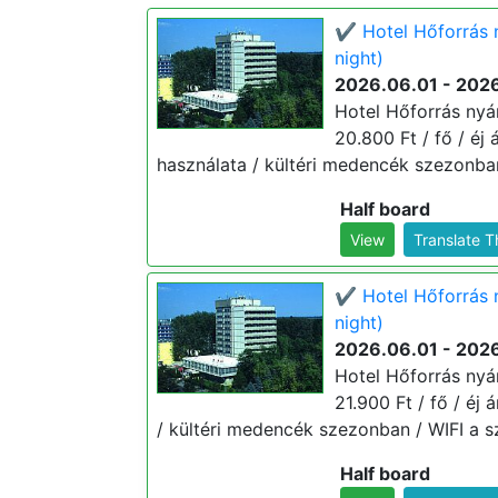
✔️ Hotel Hőforrás 
night)
2026.06.01 - 202
Hotel Hőforrás nyá
20.800 Ft / fő / éj
használata / kültéri medencék szezonban 
Half board
View
Translate 
✔️ Hotel Hőforrás 
night)
2026.06.01 - 202
Hotel Hőforrás nyá
21.900 Ft / fő / éj
/ kültéri medencék szezonban / WIFI a sz
Half board