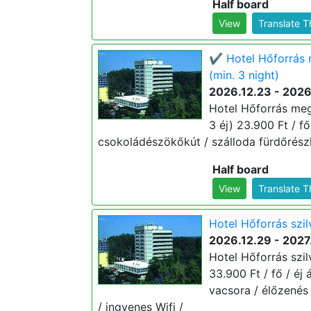
Half board
View
Translate 
✔️ Hotel Hőforrás
(min. 3 night)
2026.12.23 - 2026
Hotel Hőforrás meg
3 éj) 23.900 Ft / fő
csokoládészökőkút / szálloda fürdőrészl
Half board
View
Translate 
Hotel Hőforrás szil
2026.12.29 - 2027
Hotel Hőforrás szil
33.900 Ft / fő / éj 
vacsora / élőzenés
/ ingyenes Wifi /