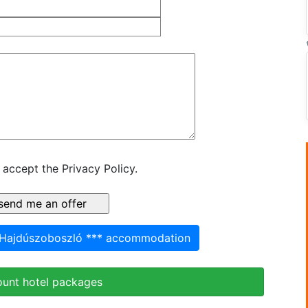
 accept the Privacy Policy.
s Hajdúszoboszló *** accommodation
ount hotel packages