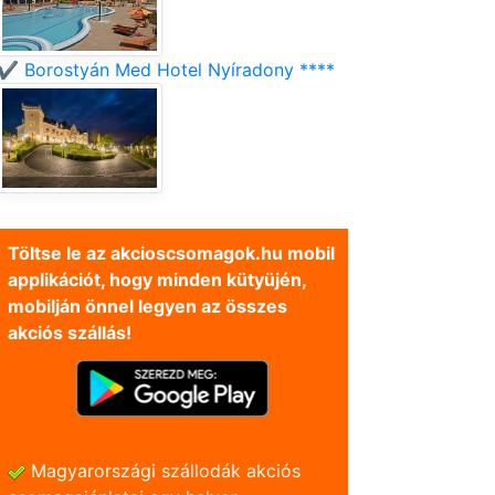
✔️ Borostyán Med Hotel Nyíradony ****
Töltse le az akcioscsomagok.hu mobil
applikációt, hogy minden kütyüjén,
mobilján önnel legyen az összes
akciós szállás!
Magyarországi szállodák akciós