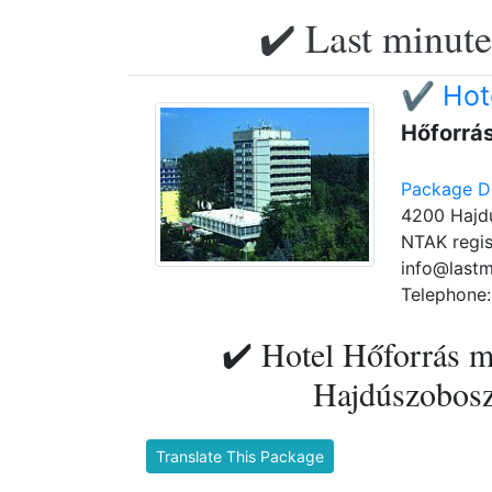
✔️ Last minute
✔️ Hot
Hőforrá
Package De
4200 Hajdú
NTAK regis
info@lastm
Telephone:
✔️ Hotel Hőforrás m
Hajdúszoboszl
Translate This Package