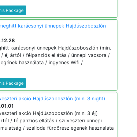
This Package
 meghitt karácsonyi ünnepek Hajdúszoboszlón
.12.28
hitt karácsonyi ünnepek Hajdúszoboszlón (min.
 / éj ártól / félpanziós ellátás / ünnepi vacsora /
egének használata / ingyenes Wifi /
This Package
veszteri akció Hajdúszoboszlón (min. 3 night)
.01.01
veszteri akció Hajdúszoboszlón (min. 3 éj)
ártól / félpanziós ellátás / szilveszteri ünnepi
 mulatság / szálloda fürdőrészlegének használata