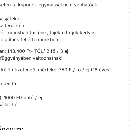
 esetén (a kuponok egymással nem vonhatóak
sasjátékok
sz területén
ét turnusban történik, tájékoztatjuk kedves
olgálunk fel éttermünkben.
: 143.400 Ft- TÓL/ 2 fő / 3 éj
g függvényében változhatnak!
külön fizetendő, mértéke: 750 Ft/ fő / éj (18 éves
zetendő.
: 1000 Ft/ autó / éj
állat / éj
Enquiry