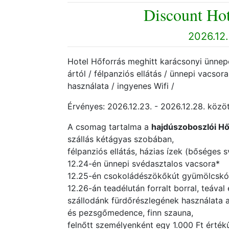
Discount Hot
2026.12.
Hotel Hőforrás meghitt karácsonyi ünnepe
ártól / félpanziós ellátás / ünnepi vacso
használata / ingyenes Wifi /
Érvényes: 2026.12.23. - 2026.12.28. közöt
A csomag tartalma a
hajdúszoboszlói Hő
szállás kétágyas szobában,
félpanziós ellátás, házias ízek (bőséges 
12.24-én ünnepi svédasztalos vacsora*
12.25-én csokoládészökőkút gyümölcskó
12.26-án teadélután forralt borral, teáva
szállodánk fürdőrészlegének használata a
és pezsgőmedence, finn szauna,
felnőtt személyenként egy 1.000 Ft érté