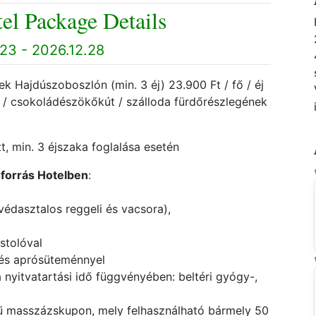
el Package Details
23 - 2026.12.28
k Hajdúszoboszlón (min. 3 éj) 23.900 Ft / fő / éj
ra / csokoládészökőkút / szálloda fürdőrészlegének
t, min. 3 éjszaka foglalása esetén
forrás Hotelben
:
svédasztalos reggeli és vacsora),
stolóval
l és aprósüteménnyel
 nyitvatartási idő függvényében: beltéri gyógy-,
kű masszázskupon, mely felhasználható bármely 50