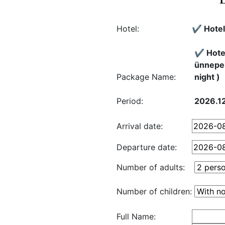
Hotel:
✔️ Hote
✔️ Hote
ünnepek
Package Name:
night )
Period:
2026.12
Arrival date:
Departure date:
Number of adults:
Number of children:
Full Name: