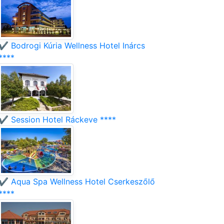
✔️ Bodrogi Kúria Wellness Hotel Inárcs
****
✔️ Session Hotel Ráckeve ****
✔️ Aqua Spa Wellness Hotel Cserkeszőlő
****