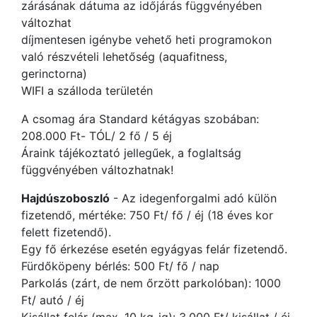
zárásának dátuma az időjárás függvényében
változhat
díjmentesen igénybe vehető heti programokon
való részvételi lehetőség (aquafitness,
gerinctorna)
WIFI a szálloda területén
A csomag ára Standard kétágyas szobában:
208.000 Ft- TÓL/ 2 fő / 5 éj
Áraink tájékoztató jellegűek, a foglaltság
függvényében változhatnak!
Hajdúszoboszló
- Az idegenforgalmi adó külön
fizetendő, mértéke: 750 Ft/ fő / éj (18 éves kor
felett fizetendő).
Egy fő érkezése esetén egyágyas felár fizetendő.
Fürdőköpeny bérlés: 500 Ft/ fő / nap
Parkolás (zárt, de nem őrzött parkolóban): 1000
Ft/ autó / éj