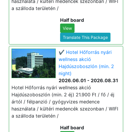
használata / kültéri medencék szezonban / WIFI
a szálloda területén /
Half board
View
Translate This Package
✔️ Hotel Hőforrás nyári
wellness akció
Hajdúszoboszlón (min. 2
night)
2026.06.01 - 2026.08.31
Hotel Hőforrás nyári wellness akció
Hajdúszoboszlón (min. 2 éj) 21.900 Ft / fő / éj
ártól / félpanzió / gyógyvizes medence
használata / kültéri medencék szezonban / WIFI
a szálloda területén /
Half board