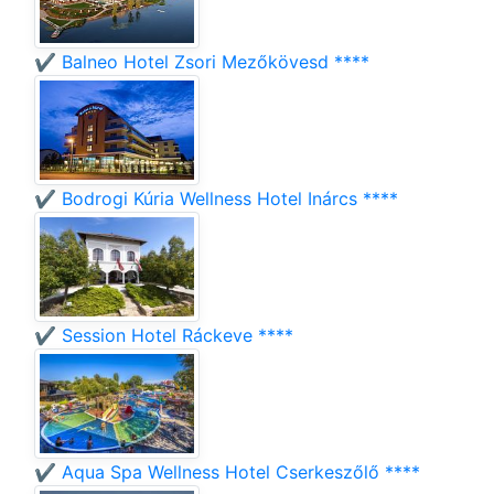
✔️ Balneo Hotel Zsori Mezőkövesd ****
✔️ Bodrogi Kúria Wellness Hotel Inárcs ****
✔️ Session Hotel Ráckeve ****
✔️ Aqua Spa Wellness Hotel Cserkeszőlő ****