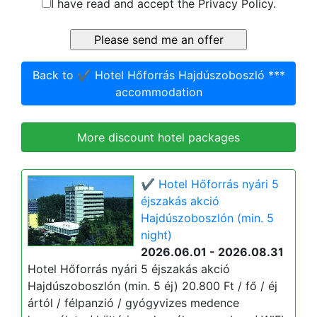
I have read and accept the Privacy Policy.
Back to ✔️ Hotel Hőforrás Hajdúszoboszló ***
accommodation
More discount hotel packages
✔️ Hotel Hőforrás nyári 5
éjszakás akció
Hajdúszoboszlón (min. 5
night)
2026.06.01 - 2026.08.31
Hotel Hőforrás nyári 5 éjszakás akció
Hajdúszoboszlón (min. 5 éj) 20.800 Ft / fő / éj
ártól / félpanzió / gyógyvizes medence