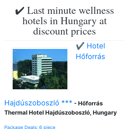
✔️ Last minute wellness
hotels in Hungary at
discount prices
✔️ Hotel
Hőforrás
Hajdúszoboszló ***
- Hőforrás
Thermal Hotel Hajdúszoboszló, Hungary
Package Deals: 6 piece