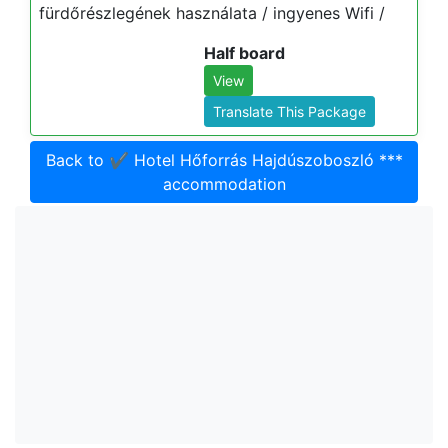
fürdőrészlegének használata / ingyenes Wifi /
Half board
View
Translate This Package
Back to ✔️ Hotel Hőforrás Hajdúszoboszló ***
accommodation