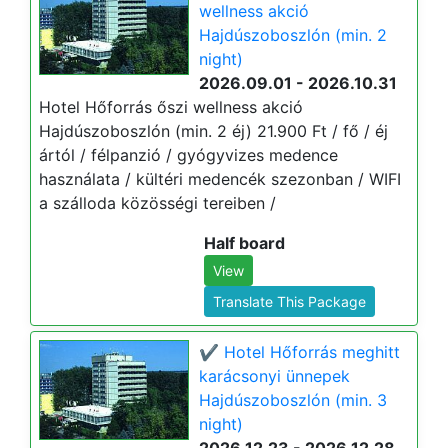
wellness akció
Hajdúszoboszlón (min. 2
night)
2026.09.01 - 2026.10.31
Hotel Hőforrás őszi wellness akció
Hajdúszoboszlón (min. 2 éj) 21.900 Ft / fő / éj
ártól / félpanzió / gyógyvizes medence
használata / kültéri medencék szezonban / WIFI
a szálloda közösségi tereiben /
Half board
View
Translate This Package
✔️ Hotel Hőforrás meghitt
karácsonyi ünnepek
Hajdúszoboszlón (min. 3
night)