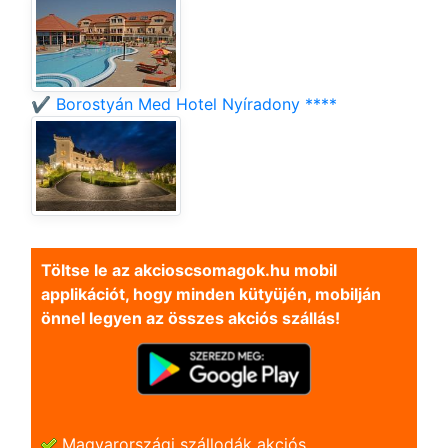
✔️ Borostyán Med Hotel Nyíradony ****
Töltse le az akcioscsomagok.hu mobil
applikációt, hogy minden kütyüjén, mobilján
önnel legyen az összes akciós szállás!
Magyarországi szállodák akciós