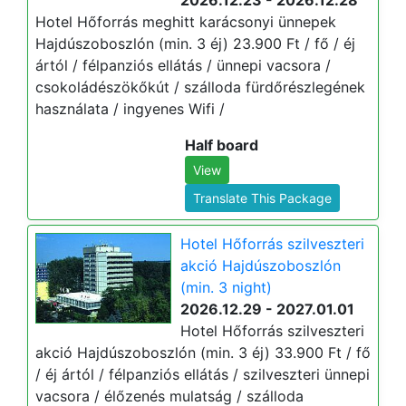
2026.12.23 - 2026.12.28
Hotel Hőforrás meghitt karácsonyi ünnepek
Hajdúszoboszlón (min. 3 éj) 23.900 Ft / fő / éj
ártól / félpanziós ellátás / ünnepi vacsora /
csokoládészökőkút / szálloda fürdőrészlegének
használata / ingyenes Wifi /
Half board
View
Translate This Package
Hotel Hőforrás szilveszteri
akció Hajdúszoboszlón
(min. 3 night)
2026.12.29 - 2027.01.01
Hotel Hőforrás szilveszteri
akció Hajdúszoboszlón (min. 3 éj) 33.900 Ft / fő
/ éj ártól / félpanziós ellátás / szilveszteri ünnepi
vacsora / élőzenés mulatság / szálloda