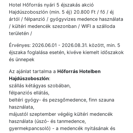
Hotel Hőforrás nyári 5 éjszakás akció
Hajdúszoboszlón (min. 5 éj) 20.800 Ft / fő / éj
ártól / félpanzió / gyógyvizes medence használata
/ kültéri medencék szezonban / WIFI a szálloda
területén /
Érvényes: 2026.06.01 - 2026.08.31. között, min. 5
éjszaka foglalása esetén, kivéve kiemelt időszakok
és ünnepek
Az ajánlat tartalma a
Hőforrás Hotelben
Hajdúszoboszlón
:
szállás kétágyas szobában,
félpanziós ellátás,
beltéri gyógy- és pezsgőmedence, finn szauna
használata,
májustól szeptember végéig kültéri medencék
használata (úszó- és tanmedence,
gyermekpancsoló) - a medencék nyitásának és