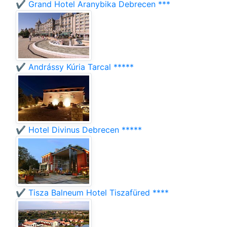
✔️ Grand Hotel Aranybika Debrecen ***
✔️ Andrássy Kúria Tarcal *****
✔️ Hotel Divinus Debrecen *****
✔️ Tisza Balneum Hotel Tiszafüred ****