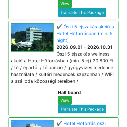
View
Translate This Package
✔️ Őszi 5 éjszakás akció a
Hotel Hőforrásban (min. 5
night)
2026.09.01 - 2026.10.31
Őszi 5 éjszakás wellness
akció a Hotel Hőforrásban (min. 5 éj) 20.800 Ft
/ fő / éj ártól / félpanzió / gyógyvizes medence
használata / kültéri medencék szezonban / WIFI
a szálloda közösségi tereiben /
Half board
View
Translate This Package
✔️ Hotel Hőforrás őszi