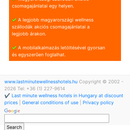
csomagajánlatai egy helyen.
A legjobb magyarországi wellness
szállodák akciós csomagajánlatai a
legjobb árakon.
A mobilalkalmazás letöltésével gyorsan
és egyszerũen foglalhat.
www.lastminutewellnesshotels.hu
Copyright © 2002 -
2026 Tel: +36 (1) 227-9614
✔️ Last minute wellness hotels in Hungary at discount
prices
|
General conditions of use
|
Privacy policy