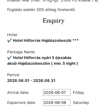
Kisállat felár (max. 10 kg-ig): 3.000 Ft/ kisállat / éj
Foglalás esetén 30% előleg fizetendő.
Enquiry
Hotel:
✔️ Hotel Hőforrás Hajdúszoboszló ***
Package Name:
✔️ Hotel Hőforrás nyári 5 éjszakás
akció Hajdúszoboszlón ( min. 5 night )
Period:
2026.06.01 - 2026.08.31
Arrival date:
Friday
Departure date:
Saturday